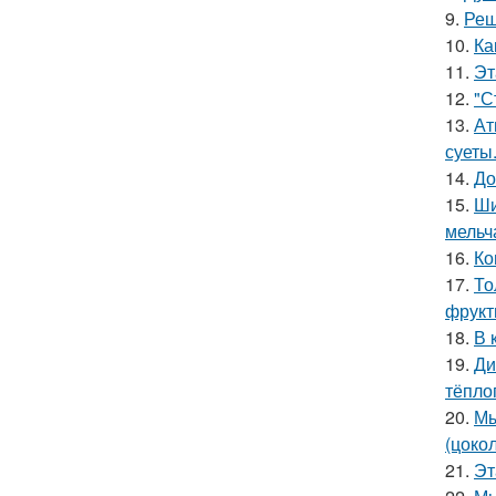
9.
Реш
10.
Ка
11.
Эт
12.
"С
13.
Ат
суеты
14.
До
15.
Ши
мельч
16.
Ко
17.
То
фрукт
18.
В 
19.
Ди
тёпло
20.
Мы
(цоко
21.
Эт