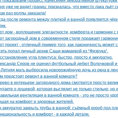
 показываем процесс нанесения декоративной штукатурки 
ня уже не видит границ: призналась, что вместо лака льёт 
как раз роллы заказала!
гда после ремонта между плиткой и ванной появляется чёрн
тик.
от дом - воплощение элегантности, комфорта и гармонии с 
от загородный дом в современном стиле поражает гармоние
от проект - отличный пример того, как лаконичность может 
сеть попал личный архив Саши мамаевой из "Физрука".
сстановление угла плинтуса: быстро, просто и аккуратно.
ександр Серов не оценил футбольный дебют Волочковой и 
-Летняя мать выбросила новорождённую дочь из окна в лен
м предстоит ремонт в ванной комнате?
рево в интерьере загородного дома смотрится просто вели
чтаете о душевой, которая выглядит не только стильно, но 
авильная вентиляция в ванной комнате - это не просто уд
щая на комфорт и здоровье жителей.
к аккуратно закрыть трубы в ванной: съёмный короб под пл
нкциональность и комфорт - в каждой детали.