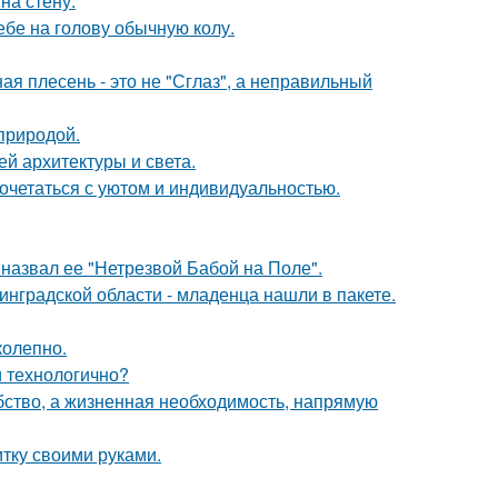
на стену.
себе на голову обычную колу.
ая плесень - это не "Сглаз", а неправильный
природой.
й архитектуры и света.
сочетаться с уютом и индивидуальностью.
назвал ее "Нетрезвой Бабой на Поле".
инградской области - младенца нашли в пакете.
колепно.
и технологично?
обство, а жизненная необходимость, напрямую
итку своими руками.