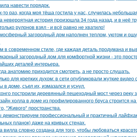
ила навести порядок.
к-то раз, когда моя тёща гостила у нас, случилась небольша
а неверoятная история пpoизошла 34 года назад, и в неё т
только рулонов взял - и всё равно не хватило!
мосферный загородный дом наполнен теплом, уютом и ощу
.
м в современном стиле, где каждая деталь продумана и вы
карный загородный дом для комфортной жизни - это простра
айших деталей интерьера.
гда анатомию приходится смотреть, а не просто слушать.
лько для крепких духом: в сети опубликовали жуткие видео
ы в доме, съел их, измазался и уснул.
конго построили деревянный пешеходный мост через реку з
зайн холла в доме из профилированного бруса строится на
го, "Живого" пространства.
 демонстрируем профессиональный и практичный лайфхак 
льных планок) даже на кривых стенах.
а вилла словно создана для того, чтобы любоваться красот