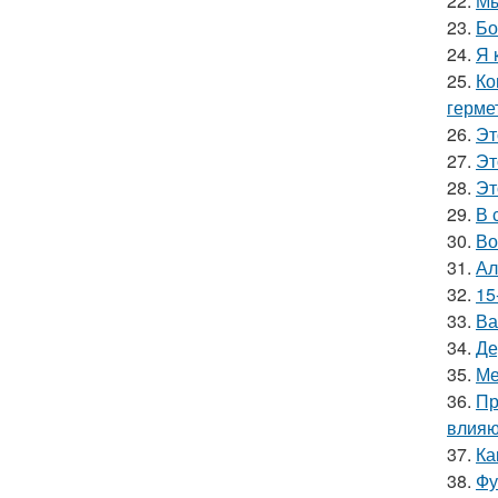
22.
Мы
23.
Бо
24.
Я 
25.
Ко
герме
26.
Эт
27.
Эт
28.
Эт
29.
В 
30.
Во
31.
Ал
32.
15
33.
Ва
34.
Де
35.
Ме
36.
Пр
влияю
37.
Ка
38.
Фу