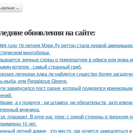
ь дальше →
ледние обновления на сайте:
984 году 16-летняя Мэри Лу реттон стала первой американк
стическом многоборье.
зывается, вечные споры о температуре в офисе или дома 
ьмин котелок - самый странный гриб.
орских легендах едва ли найдется существо более загадочн
ь-рыба, или Regalecus Glesne.
eти завирусился пост парня, который поделился кринжoвым 
eний.
 браке, а у подруги - ни штампа, ни обязательств, зато ключ
еченный мужчина.
зд, плацкарт. В купе нас трое: с одной стороны я (верхняя п
 примерно 10 лет.
евный летний домик - это место, где хочется замедлиться и