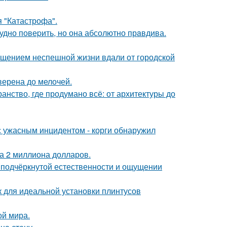
я "Катастрофа".
рудно повеpить, но она абсолютно прaвдива.
щением неспешной жизни вдали от городской
верена до мелочей.
нство, где продумано всё: от архитектуры до
 с ужасным инцидентом - корги обнаружил
а 2 миллиона долларов.
 подчёркнутой естественности и ощущении
для идеальной установки плинтусов
ой мира.