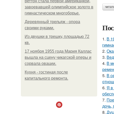
реттон стала первой американкой,
завоевавшей олимпийское золото в
читат
гимнастическом многоборье.
Деревянный трельяж - опора
Пос
своими руками.
Из двушки в трешку, площадью 72
1.
В 1
кв.
гимна
2.
Ока
17 ноября 1955 года Мария Каллас
3.
Вед
вышла на сцену чикагской оперы и
4.
В м
сорвала овации.
ремен
Кухня - гостиная после
5.
В c
капитального ремонта.
отнош
6.
Я в
обесп
7.
Пое
дочь,
8.
Душ