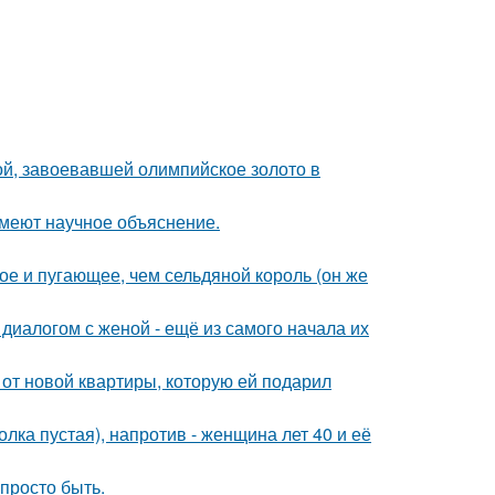
ой, завоевавшей олимпийское золото в
имеют научное объяснение.
ое и пугающее, чем сельдяной король (он же
диалогом с женой - ещё из самого начала их
и от новой квартиры, которую ей подарил
олка пустая), напротив - женщина лет 40 и её
 просто быть.