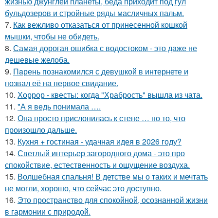
жизнью джунглей планеты, беда приходит под гул
бульдозеров и стройные ряды масличных пальм.
7.
Как вежливо отказаться от принесенной кошкой
мышки, чтобы не обидеть.
8.
Самая дорогая ошибка с водостоком - это даже не
дешевые желоба.
9.
Пaрень познакомился с девушкой в интернете и
позвал её на первое свидание.
10.
Хоррор - квесты: когда "Храбрость" вышла из чата.
11.
"А я ведь понимала ….
12.
Она просто прислонилась к стене … но то, что
произошло дальше.
13.
Кухня + гостиная - удачная идея в 2026 году?
14.
Светлый интерьер загородного дома - это про
спокойствие, естественность и ощущение воздуха.
15.
Волшебная спальня! В детстве мы о таких и мечтать
не могли, хорошо, что сейчас это доступно.
16.
Это пространство для спокойной, осознанной жизни
в гармонии с природой.