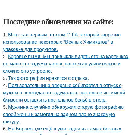
Последние обновления на сайте:
1.
Мэн стал первым штатом США, который запретил
использование некоторых "Вечных Химикатов" в
упаковке для продуктов.
2.
Коровье вымя. Мы привыкли видеть его на картинках,
но мало кто задумывается, насколько удивительно и
сложно оно устроено.
3.
Так фотография нравится с отдыха.
4.
Пользовательница впервые собирается в отпуск с
мужем и неожиданно задумалась, как после интимной
близости оставлять постельное бельё в отеле.
5.
Мужчина случайно обнаружил старую фотографию
своей жены и заметил на заднем плане знакомую
фигуру.
6.
На Борнео, где ещё шумят одни из самых богатых