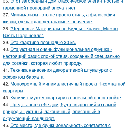
36.
Этот загородный дом классической элегантностью и
гармонией пропорций впечатляет.
37.
Минимализм - это не просто стиль, а философия
жизни, где каждая деталь имеет значение.
38.
"Черновые Материалы не Видны - Значит, Можно
Взять Подешевле".
39.
Эта квартира площадью 30 кв.
40.
Эта уютная и очень функциональная однушка -
настоящий оазис спокойствия, созданный специально
для хозяйки, которая любит природу.
41.
Техника нанесения декоративной штукатурки с
эффектом бархата.
42.
Монохромный минималистичный проект 1-комнатной
квартиры.
43.
Купили с мужем квартиру в панельной новостройке.
44.
Представьте себе дом, будто выросший из самой
природы - уютный, лаконичный, вписанный в
окружающий ландшафт.
45.
Это место, где функциональность сочетается с