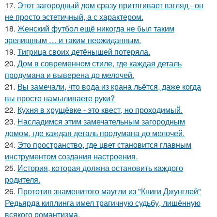
17.
Этот загородный дом сразу притягивает взгляд - он
не просто эстетичный, а с характером.
18.
Женский футбол ещё никогда не был таким
зрелищным … и таким неожиданным.
19.
Тигрица своих детёнышей потеряла.
20.
Дом в современном стиле, где каждая деталь
продумана и выверена до мелочей.
21.
Вы замечали, что вода из крана льётся, даже когда
вы просто намыливаете руки?
22.
Кухня в хрущёвке - это квест, но проходимый.
23.
Насладимся этим замечательным загородным
домом, где каждая деталь продумана до мелочей.
24.
Это пространство, где цвет становится главным
инструментом создания настроения.
25.
История, которая должна остановить каждого
родителя.
26.
Прототип знаменитого маугли из "Книги Джунглей"
Редьярда киплинга имел трагичную судьбу, лишённую
всякого романтизма.