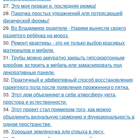
27.
Это моя первая и. последняя рюмка!
28.
Парочка простых упражнений для потрясающей
физической формы!
29.
Во Владимире родители - Нарики вынесли своего
раздетого ребёнка на мороз.
30.
Ремонт квартиры - это не только выбор красивых
материалов и мебели.
31.
Трубы можно аккуратно закрыть гипсокартонным
коробом, встроить в мебель или замаскировать под
декоративные панели.
32.
Практичный и эффективный способ восстановления
паркетного пола после появления прожженного пятна.
33.
Этот дом объединяет в себе атмосферу уюта,
простора и естественности.
34.
Этот проект стал примером того, как можно
объединить визуальную гармонию и функциональность в
одном пространстве.
35.
Хорошая земляночка для отдыха в лесу.