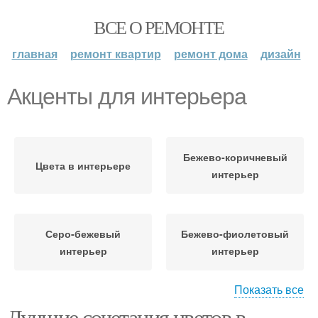
ВСЕ О РЕМОНТЕ
главная
ремонт квартир
ремонт дома
дизайн
Акценты для интерьера
Бежево-коричневый
Цвета в интерьере
интерьер
Серо-бежевый
Бежево-фиолетовый
интерьер
интерьер
Показать все
Лучшие сочетания цветов в
Бежево-розовый