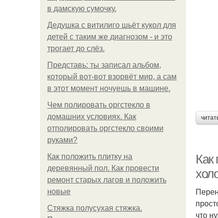
в дамскую сумочку.
Дедушка с витилиго шьёт кукол для
детей с таким же диагнозом - и это
трогает до слёз.
Представь: ты записал альбом,
который вот-вот взорвёт мир, а сам
в этот момент ночуешь в машине.
Чем полировать оргстекло в
домашних условиях. Как
читат
отполировать оргстекло своими
руками?
Как
Как положить плитку на
деревянный пол. Как провести
хол
ремонт старых лагов и положить
Перен
новые
прост
Стяжка полусухая стяжка.
что н