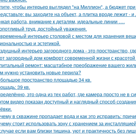
тите, чтобы интерьер выглядел "на Миллион", а бюджет пр
едставьте: вы заходите на объект, а плитка вроде лежит - и
нкая работа, внимание к деталям, идеальные линии ….
опотливый труд, достойный уважения.
временный интерьер столовой с местом для хранения вещей
иональностью и эстетикой.
здушный интерьер загородного дома - это пространство, где 
от загородный дом комфорт современной жизни с красотой 
питальный ремонт: масштабное преображение вашего жиль
м нужно установить новые перила?
большое пространство площадью 34 кв.
ощадь: 39 кв.
ределённо, это одна из тех работ, где камера просто не в 
этом видео показан доступный и наглядный способ создан
ёвки.
чему в скважине пропадает вода и как это исправить: прич
чему стоит использовать зону с хранением за инсталляцией
случае если вам близки тишина, уют и практичность без лишн