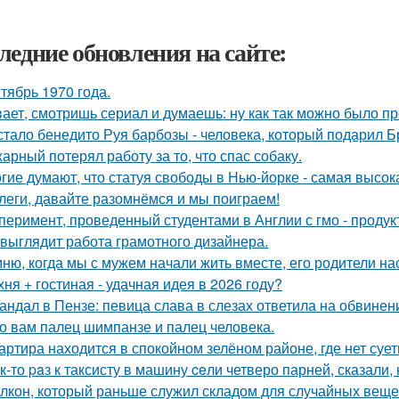
ледние обновления на сайте:
тябрь 1970 года.
ает, смотришь сериал и думаешь: ну как так можно было п
стало бенедито Руя барбозы - человека, который подарил Б
арный потерял работу за то, что спас собаку.
гие думают, что статуя свободы в Нью-йорке - самая высок
леги, давайте разомнёмся и мы поиграем!
перимент, проведенный студентами в Англии с гмо - продук
 выглядит работа грамотного дизайнера.
ню, когда мы с мужем начали жить вместе, его родители на
хня + гостиная - удачная идея в 2026 году?
андал в Пензе: певица слава в слезах ответила на обвинен
о вам палец шимпанзе и палец человека.
артира находится в спокойном зелёном районе, где нет суе
к-то paз к таксисту в машину ceли четверо парней, сказали, 
лкон, который раньше служил складом для случайных вещей,