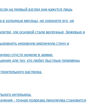
если на первый взгляд они кажутся лишь
а в холодные месяцы, не хороните его, не
алитре, где основой стали молочные, бежевые и
ыровнять неровную кирпичную стену и
курил спустя неделю в армии.
ешение для тех, кто любит быстрые перемены
троительного раствора.
льного интерьера.
начение - точная подрезка линолеума становится