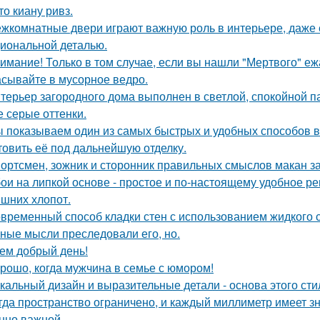
то киану ривз.
жкомнатные двери играют важную роль в интерьере, даже 
иональной деталью.
имание! Только в том случае, если вы нашли "Мертвого" еж
сывайте в мусорное ведро.
терьер загородного дома выполнен в светлой, спокойной п
е серые оттенки.
 показываем один из самых быстрых и удобных способов в
товить её под дальнейшую отделку.
ортсмен, зожник и сторонник правильных смыслов макан за
ои на липкой основе - простое и по-настоящему удобное р
ишних хлопот.
временный способ кладки стен с использованием жидкого с
ные мысли преследовали его, но.
ем добрый день!
рошо, когда мужчина в семье с юмором!
кальный дизайн и выразительные детали - основа этого сти
гда пространство ограничено, и каждый миллиметр имеет з
нно важной.