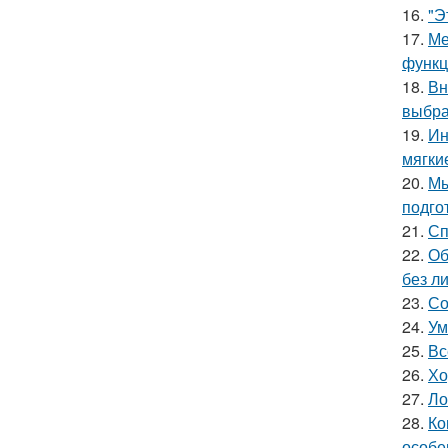
16.
"Э
17.
Ме
функц
18.
Вн
выбра
19.
Ин
мягки
20.
Мы
подго
21.
Сп
22.
Об
без л
23.
Со
24.
Ум
25.
Вс
26.
Хо
27.
Ло
28.
Ко
особе