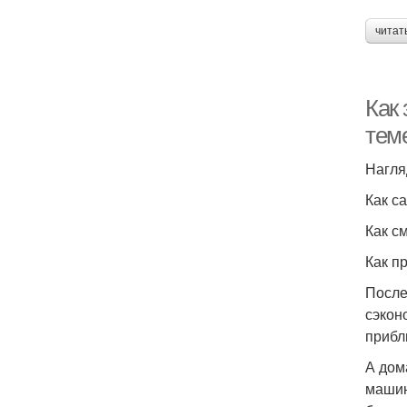
читат
Как
тем
Нагля
Как с
Как с
Как п
После
сэкон
прибл
А дом
машин