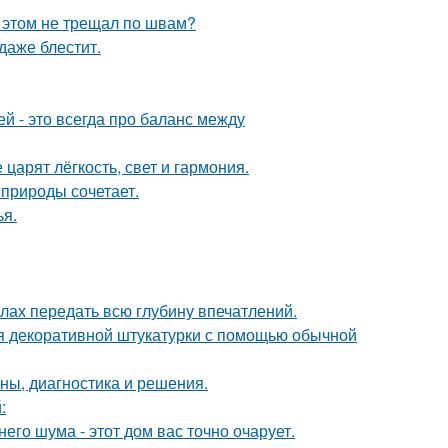
и этом не трещал по швам?
 даже блестит.
 - это всегда про баланс между
царят лёгкость, свет и гармония.
природы сочетает.
я.
силах передать всю глубину впечатлений.
ия декоративной штукатурки с помощью обычной
ины, диагностика и решения.
:
его шума - этот дом вас точно очарует.