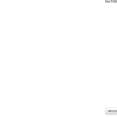
бытов
читат