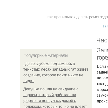
как правильно сделать ремонт до
г
Час
Запа
Популярные материалы
гор
Где-то глубоко под землёй, в
Если 
тенистых лесах западных гат, живёт
задне
создание, которое почти никто не
полом
видит.
холод
мороз
Девушка пошла на свидание с
звуко
парнем, который работает на
проис
ферме - и вернулась домой с
подарком, который точно не влезет