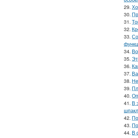
29.
Хо
30.
Пр
31.
То
32.
Кр
33.
Со
функц
34.
Во
35.
Эт
36.
Ка
37.
Ва
38.
Не
39.
Пл
40.
Оп
41.
В 
шпакл
42.
По
43.
По
44.
В 