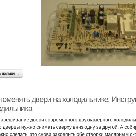
ь дальше →
 поменять двери на холодильнике. Инстру
одильника
авешивание двери современного двухкамерного холодильн
о дверцы нужно снимать сверху вниз одну за другой. А соби
ужно сделать, это снова закрепить обе створки малярным с