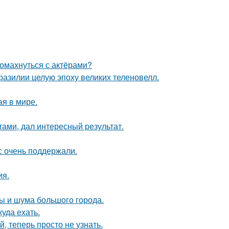
ромахнуться с актёрами?
разилии целую эпоху великих теленовелл.
ая в мире.
тами, дал интересный результат.
с очень поддержали.
ия.
ты и шума большого города.
куда ехать.
 теперь просто не узнать.