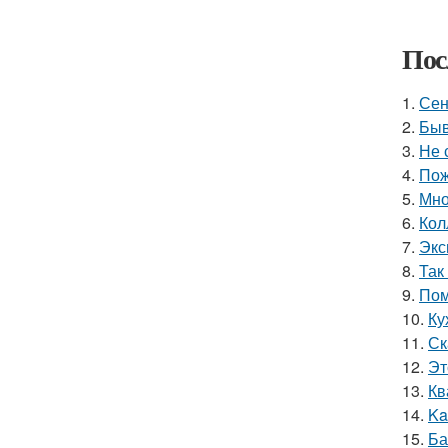
Пос
1.
Сен
2.
Быв
3.
Не 
4.
Пож
5.
Мно
6.
Кол
7.
Экс
8.
Так
9.
Пом
10.
Ку
11.
Ск
12.
Эт
13.
Кв
14.
Ka
15.
Ба