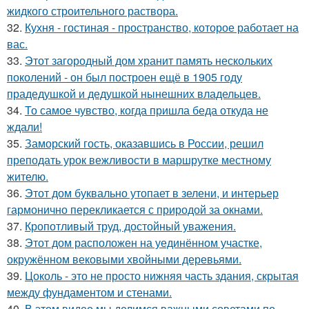
жидкого строительного раствора.
32.
Кухня - гостиная - пространство, которое работает на
вас.
33.
Этот загородный дом хранит память нескольких
поколений - он был построен ещё в 1905 году
прадедушкой и дедушкой нынешних владельцев.
34.
То самое чувство, когда пришла беда откуда не
ждали!
35.
Заморский гость, оказавшись в России, решил
преподать урок вежливости в маршрутке местному
жителю.
36.
Этот дом буквально утопает в зелени, и интерьер
гармонично перекликается с природой за окнами.
37.
Кропотливый труд, достойный уважения.
38.
Этот дом расположен на уединённом участке,
окружённом вековыми хвойными деревьями.
39.
Цоколь - это не просто нижняя часть здания, скрытая
между фундаментом и стенами.
40.
В этом видео мы делимся важными советами по