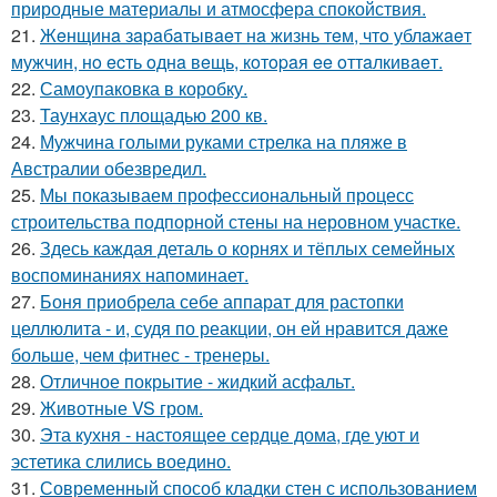
природные материалы и атмосфера спокойствия.
21.
Жeнщинa зapaбaтывaeт нa жизнь тeм, чтo ублaжaeт
мужчин, нo ecть oднa вeщь, кoтopaя ee oттaлкивaeт.
22.
Самоупаковка в коробку.
23.
Таунхаус площадью 200 кв.
24.
Мужчина голыми руками стрелка на пляже в
Австралии обезвредил.
25.
Мы показываем профессиональный процесс
строительства подпорной стены на неровном участке.
26.
Здесь каждая деталь о корнях и тёплых семейных
воспоминаниях напоминает.
27.
Боня приобрела себе аппарат для растопки
целлюлита - и, судя по реакции, он ей нравится даже
больше, чем фитнес - тренеры.
28.
Отличное покрытие - жидкий асфальт.
29.
Животные VS гром.
30.
Эта кухня - настоящее сердце дома, где уют и
эстетика слились воедино.
31.
Современный способ кладки стен с использованием