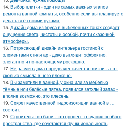
14.
Выбор плитки - один из самых важных этапов
ремонта ванной комнаты, особенно если вы планируете
делать всё своими руками.
15.
Дизайн дома из бруса в выбеленных тонах создаёт
ощущение света, чистоты и особой, почти сказочной
атмосферы.
16.
Потрясающий дизайн интерьера гостиной с
элементами стиля ар - деко выглядит эффектно,
элегантно и по-настоящему роскошно.
17.
Не размер дома определяет качество жизни - а то,
сколько смысла в него вложено.
18.
Вы заметили в ванной, у окна или за мебелью
тёмные или белёсые пятна, появился затхлый запах -
вполне возможно, это плесень.
19.
Секрет качественной гидроизоляции ванной в …
состоит.
20.
Строительство бани - это процесс создания особого
пространства, где сочетаются функциональность,