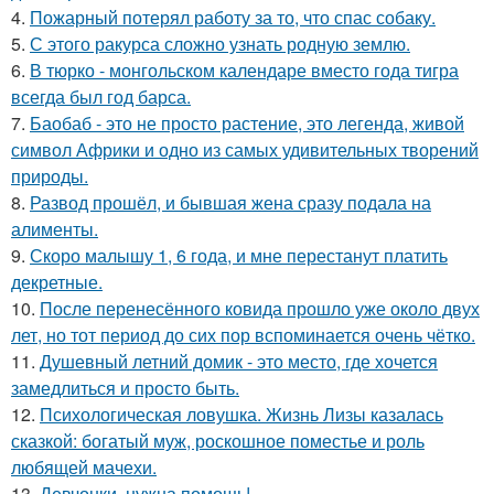
4.
Пожарный потерял работу за то, что спас собаку.
5.
С этого ракурса сложно узнать родную землю.
6.
В тюрко - монгольском календаре вместо года тигра
всегда был год барса.
7.
Баобаб - это не просто растение, это легенда, живой
символ Африки и одно из самых удивительных творений
природы.
8.
Развод прошёл, и бывшая жена сразу подала на
алименты.
9.
Скоро малышу 1, 6 года, и мне перестанут платить
декретные.
10.
После перенесённого ковида прошло уже около двух
лет, но тот период до сих пор вспоминается очень чётко.
11.
Душевный летний домик - это место, где хочется
замедлиться и просто быть.
12.
Психологическая ловушка. Жизнь Лизы казалась
сказкой: богатый муж, роскошное поместье и роль
любящей мачехи.
13.
Девчонки, нужна помощь!