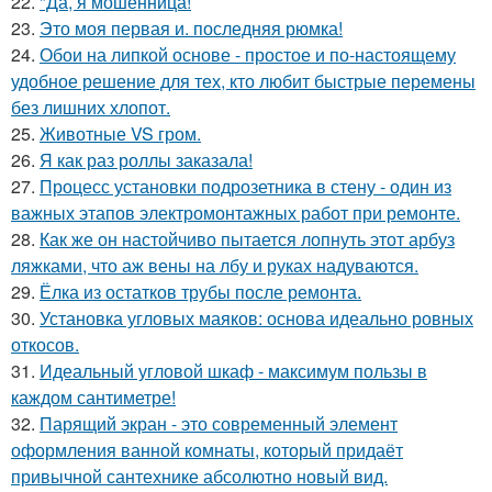
22.
"Да, я мошенница!
23.
Это моя первая и. последняя рюмка!
24.
Обои на липкой основе - простое и по-настоящему
удобное решение для тех, кто любит быстрые перемены
без лишних хлопот.
25.
Животные VS гром.
26.
Я как раз роллы заказала!
27.
Процесс установки подрозетника в стену - один из
важных этапов электромонтажных работ при ремонте.
28.
Как же он настойчиво пытается лопнуть этот арбуз
ляжками, что аж вены на лбу и руках надуваются.
29.
Ёлка из остатков трубы после ремонта.
30.
Установка угловых маяков: основа идеально ровных
откосов.
31.
Идеальный угловой шкаф - максимум пользы в
каждом сантиметре!
32.
Парящий экран - это современный элемент
оформления ванной комнаты, который придаёт
привычной сантехнике абсолютно новый вид.