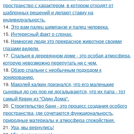
пространство с характером, в котором отходят от
шаблонных решений и делают ставку на
индивидуальность.
14.
Это вам палец шимпанзе и палец человека.
15.
Интересный факт о слонах.
16.
Немногие люди это прекрасное животное своими
глазами видели.
17.
Спальня в деревянном доме - это особая атмосфера,
которую невозможно перепутать ни с чем.
18.
Обзор спальни с необычным подходом к
зонированию.
19.
Маколей калкин признался, что его маленькие
сыновья до сих пор не догадываются, что их папа - тот
самый Кевин из "Один Дома".
20.
Строительство бани - это процесс создания особого
пространства, где сочетаются функциональность,
природные материалы и атмосфера спокойствия.
21.
Ура, мы вернулись!