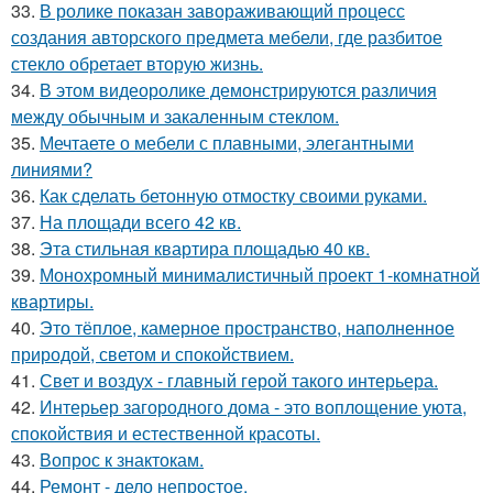
33.
В ролике показан завораживающий процесс
создания авторского предмета мебели, где разбитое
стекло обретает вторую жизнь.
34.
В этом видеоролике демонстрируются различия
между обычным и закаленным стеклом.
35.
Мечтаете о мебели с плавными, элегантными
линиями?
36.
Как сделать бетонную отмостку своими руками.
37.
На площади всего 42 кв.
38.
Эта стильная квартира площадью 40 кв.
39.
Монохромный минималистичный проект 1-комнатной
квартиры.
40.
Это тёплое, камерное пространство, наполненное
природой, светом и спокойствием.
41.
Свет и воздух - главный герой такого интерьера.
42.
Интерьер загородного дома - это воплощение уюта,
спокойствия и естественной красоты.
43.
Вопрос к знактокам.
44.
Ремонт - дело непростое.