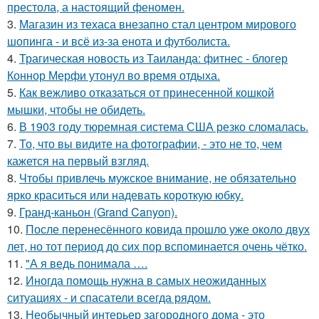
престола, а настоящий феномен.
3.
Магазин из техаса внезапно стал центром мирового
шопинга - и всё из-за енота и футболиста.
4.
Трагическая новость из Таиланда: фитнес - блогер
Коннор Мерфи утонул во время отдыха.
5.
Как вежливо отказаться от принесенной кошкой
мышки, чтобы не обидеть.
6.
В 1903 году тюремная система США резко сломалась.
7.
То, что вы видите на фотографии, - это не то, чем
кажется на первый взгляд.
8.
Чтобы привлечь мужское внимание, не обязательно
ярко краситься или надевать короткую юбку.
9.
Гранд-каньон (Grand Canyon).
10.
После перенесённого ковида прошло уже около двух
лет, но тот период до сих пор вспоминается очень чётко.
11.
"А я ведь понимала ….
12.
Иногда помощь нужна в самых неожиданных
ситуациях - и спасатели всегда рядом.
13.
Необычный интерьер загородного дома - это