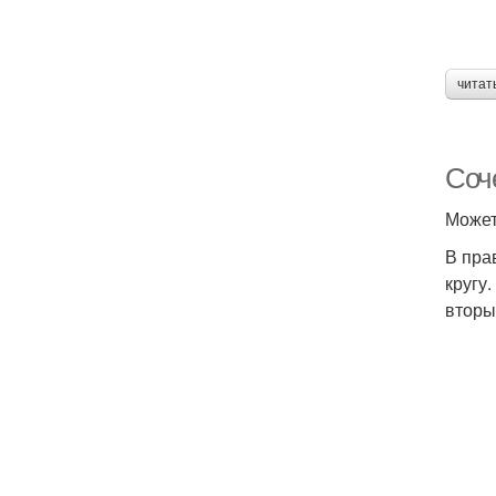
читат
Соч
Может
В пра
кругу
вторы