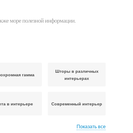
 также море полезной информации.
Шторы в различных
охромная гамма
интерьерах
ета в интерьере
Современный интерьер
Показать все
ветовая гамма
Гамма в интерьере