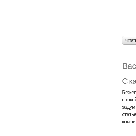
читат
Вас
С к
Бежев
споко
задум
стать
комби