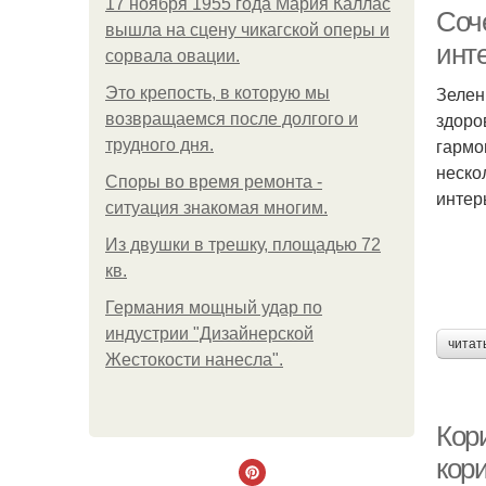
17 ноября 1955 года Мария Каллас
Соче
вышла на сцену чикагской оперы и
инт
сорвала овации.
Зелен
Это крепость, в которую мы
здоро
возвращаемся после долгого и
гармо
трудного дня.
неско
Споры во время ремонта -
интер
ситуация знакомая многим.
Из двушки в трешку, площадью 72
кв.
Германия мощный удар по
индустрии "Дизайнерской
читат
Жестокости нанесла".
Кор
кор