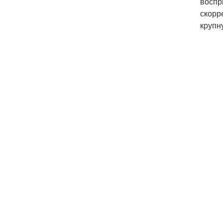
воспр
скорр
крупн