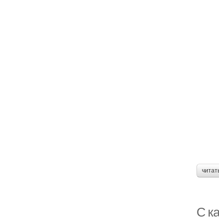
читат
С к