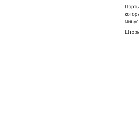
Порть
котор
минус
Шторы