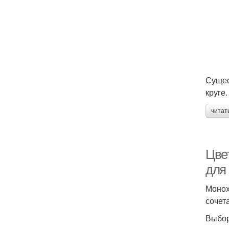
Сущес
круге.
читат
Цве
для
Монох
сочет
Выбор