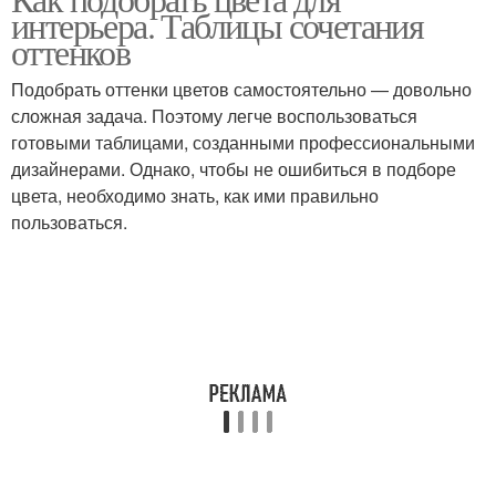
Гамма в одежде
Цветы в интерьере
интерьера. Таблицы сочетания
оттенков
Подобрать оттенки цветов самостоятельно — довольно
сложная задача. Поэтому легче воспользоваться
Современный интерьер
Цветовые гаммы
готовыми таблицами, созданными профессиональными
дизайнерами. Однако, чтобы не ошибиться в подборе
цвета, необходимо знать, как ими правильно
пользоваться.
Гаммы в интерьере