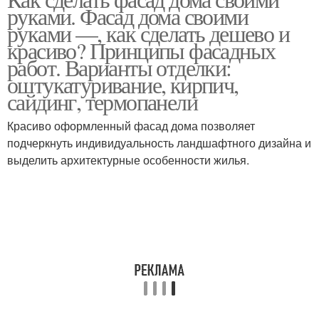
Керамическая плитка
Плитка для фасада
руками. Фасад дома своими
руками —, как сделать дешево и
красиво? Принципы фасадных
работ. Варианты отделки:
Полимерпесчаная
оштукатуривание, кирпич,
Плитка для фасадов
плитка
сайдинг, термопанели
Красиво оформленный фасад дома позволяет
подчеркнуть индивидуальность ландшафтного дизайна и
выделить архитектурные особенности жилья.