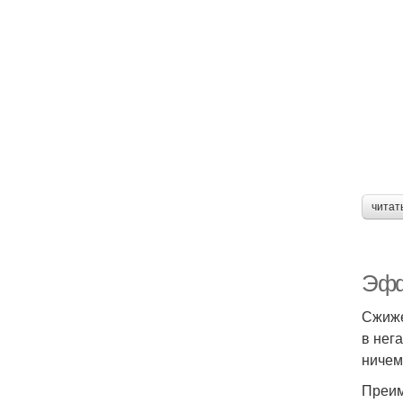
читат
Эфф
Сжиже
в нег
ничем
Преим