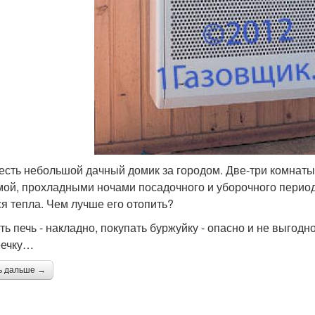
 есть небольшой дачный домик за городом. Две-три комнаты,
мой, прохладными ночами посадочного и уборочного перио
ся тепла. Чем лучше его отопить?
ть печь - накладно, покупать буржуйку - опасно и не выгод
еечку…
ь дальше →