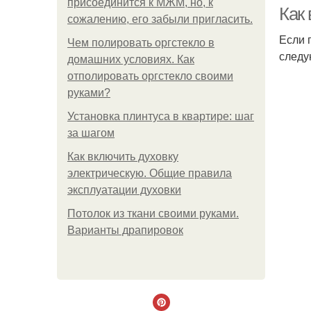
присоединится к МЖМ, но, к
Как 
сожалению, его забыли пригласить.
Если 
Чем полировать оргстекло в
следу
домашних условиях. Как
отполировать оргстекло своими
руками?
Установка плинтуса в квартире: шаг
за шагом
Как включить духовку
электрическую. Общие правила
эксплуатации духовки
Потолок из ткани своими руками.
Варианты драпировок