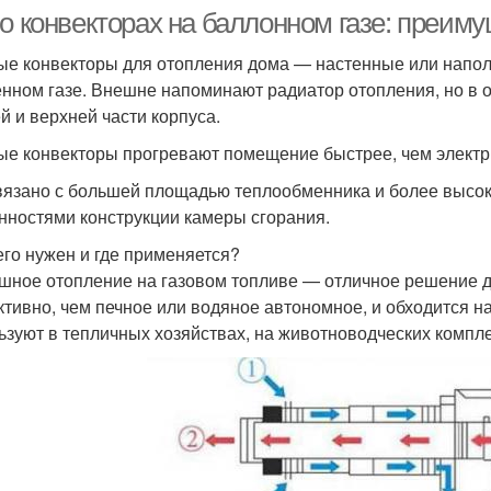
о конвекторах на баллонном газе: преиму
ые конвекторы для отопления дома — настенные или напо
нном газе. Внешне напоминают радиатор отопления, но в 
й и верхней части корпуса.
ые конвекторы прогревают помещение быстрее, чем электр
вязано с большей площадью теплообменника и более высок
нностями конструкции камеры сгорания.
его нужен и где применяется?
шное отопление на газовом топливе — отличное решение д
тивно, чем печное или водяное автономное, и обходится н
ьзуют в тепличных хозяйствах, на животноводческих компл