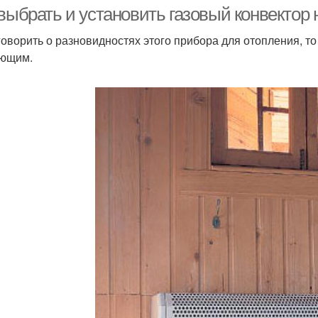
отопления
выбрать и установить газовый конвектор 
говорить о разновидностях этого прибора для отопления, т
ющим.