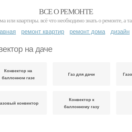
ВСЕ О РЕМОНТЕ
ма или квартиры. всё что необходимо знать о ремонте, а
лавная
ремонт квартир
ремонт дома
дизайн
вектор на даче
Конвектор на
Газ для дачи
Газ
баллонном газе
Конвектор к
Газовый конвектор
баллонному газу
Конвектор для
онвектор к баллону
Кон