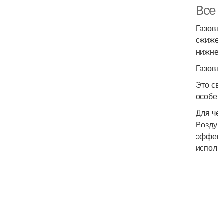
Все 
Газов
сжиже
нижне
Газов
Это с
особе
Для ч
Возду
эффек
испол