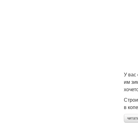
У вас
им зи
хочет
Строи
в коп
читат