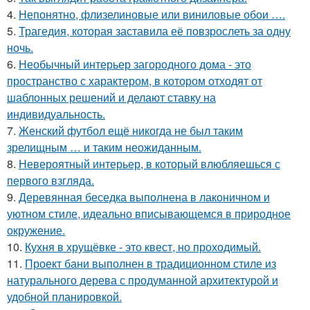
4.
Непонятно, флизелиновые или виниловые обои ….
5.
Трагедия, которая заставила её повзрослеть за одну
ночь.
6.
Необычный интерьер загородного дома - это
пространство с характером, в котором отходят от
шаблонных решений и делают ставку на
индивидуальность.
7.
Женский футбол ещё никогда не был таким
зрелищным … и таким неожиданным.
8.
Невероятный интерьер, в который влюбляешься с
первого взгляда.
9.
Деревянная беседка выполнена в лаконичном и
уютном стиле, идеально вписывающемся в природное
окружение.
10.
Кухня в хрущёвке - это квест, но проходимый.
11.
Проект бани выполнен в традиционном стиле из
натурального дерева с продуманной архитектурой и
удобной планировкой.