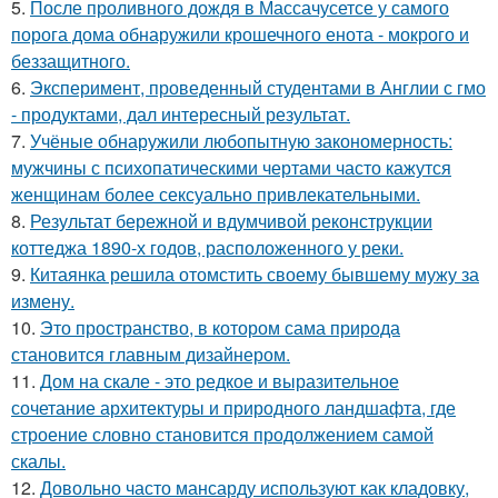
5.
После проливного дождя в Массачусетсе у самого
порога дома обнаружили крошечного енота - мокрого и
беззащитного.
6.
Эксперимент, проведенный студентами в Англии с гмо
- продуктами, дал интересный результат.
7.
Учёные обнаружили любопытную закономерность:
мужчины с психопатическими чертами часто кажутся
женщинам более сексуально привлекательными.
8.
Результат бережной и вдумчивой реконструкции
коттеджа 1890-х годов, расположенного у реки.
9.
Китаянка решила отомстить своему бывшему мужу за
измену.
10.
Это пространство, в котором сама природа
становится главным дизайнером.
11.
Дом на скале - это редкое и выразительное
сочетание архитектуры и природного ландшафта, где
строение словно становится продолжением самой
скалы.
12.
Довольно часто мансарду используют как кладовку,