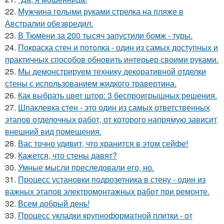
22.
Мужчина голыми руками стрелка на пляже в
Австралии обезвредил.
23.
В Тюмени за 200 тысяч запустили бомж - туры.
24.
Покраска стен и потолка - один из самых доступных и
практичных способов обновить интерьер своими руками.
25.
Мы демонстрируем технику декоративной отделки
стены с использованием жидкого травертина.
26.
Как выбрать цвет штор: 3 беспроигрышных решения.
27.
Шпаклевка стен - это один из самых ответственных
этапов отделочных работ, от которого напрямую зависит
внешний вид помещения.
28.
Вас точно удивит, что хранится в этом сейфе!
29.
Кажется, что стены давят?
30.
Умные мысли преследовали его, но.
31.
Процесс установки подрозетника в стену - один из
важных этапов электромонтажных работ при ремонте.
32.
Всем добрый день!
33.
Процесс укладки крупноформатной плитки - от