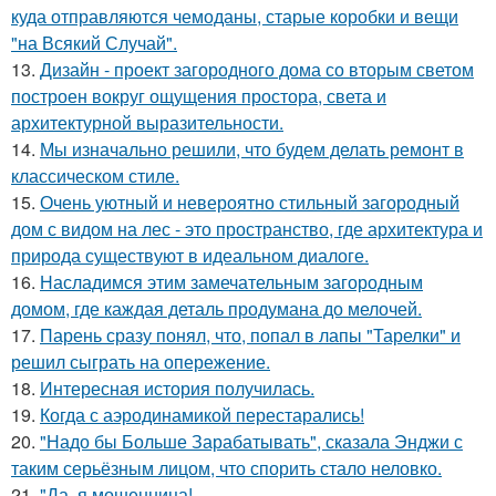
куда отправляются чемоданы, старые коробки и вещи
"на Всякий Случай".
13.
Дизайн - проект загородного дома со вторым светом
построен вокруг ощущения простора, света и
архитектурной выразительности.
14.
Мы изначально решили, что будем делать ремонт в
классическом стиле.
15.
Очень уютный и невероятно стильный загородный
дом с видом на лес - это пространство, где архитектура и
природа существуют в идеальном диалоге.
16.
Насладимся этим замечательным загородным
домом, где каждая деталь продумана до мелочей.
17.
Парень сразу понял, что, попал в лапы "Тарелки" и
решил сыграть на опережение.
18.
Интересная история получилась.
19.
Когда с аэродинамикой перестарались!
20.
"Надо бы Больше Зарабатывать", сказала Энджи с
таким серьёзным лицом, что спорить стало неловко.
21.
"Да, я мошенница!