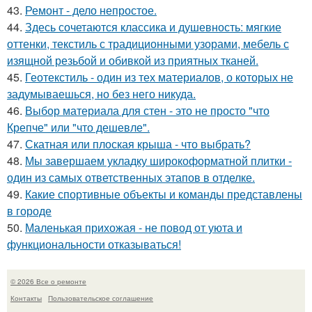
43.
Ремонт - дело непростое.
44.
Здесь сочетаются классика и душевность: мягкие
оттенки, текстиль с традиционными узорами, мебель с
изящной резьбой и обивкой из приятных тканей.
45.
Геотекстиль - один из тех материалов, о которых не
задумываешься, но без него никуда.
46.
Выбор материала для стен - это не просто "что
Крепче" или "что дешевле".
47.
Скатная или плоская крыша - что выбрать?
48.
Мы завершаем укладку широкоформатной плитки -
один из самых ответственных этапов в отделке.
49.
Какие спортивные объекты и команды представлены
в городе
50.
Маленькая прихожая - не повод от уюта и
функциональности отказываться!
© 2026 Все о ремонте
Контакты
Пользовательское соглашение