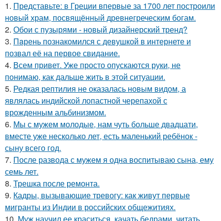
1.
Представьте: в Греции впервые за 1700 лет построили
новый храм, посвящённый древнегреческим богам.
2.
Обои с пузырями - новый дизайнерский тренд?
3.
Пaрень познакомился с девушкой в интернете и
позвал её на первое свидание.
4.
Всем привет. Уже просто опускаются руки, не
понимаю, как дальше жить в этой ситуации.
5.
Редкая рептилия не оказалась новым видом, а
являлась индийской лопастной черепахой с
врожденным альбинизмом.
6.
Мы с мужем молодые, нам чуть больше двадцати,
вместе уже несколько лет, есть маленький ребёнок -
сыну всего год.
7.
После развода с мужем я одна воспитываю сына, ему
семь лет.
8.
Трешка после ремонта.
9.
Кадры, вызывающие тревогу: как живут первые
мигранты из Индии в российских общежитиях.
10.
Муж научил ее краситься, качать бедрами, читать