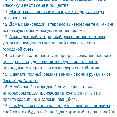
классику и вести себя в обществе.
11.
Мастер-класс по взаимовыручке: подруга всегда
прикроет тыл.
12.
Дома с мансардой и террасой интересны тем, как они
используют объём без усложнения формы.
13.
Атмосферный загородный дом наполнен теплом,
уютом и ощущением неспешной жизни вдали от
городской суеты.
14.
Строительство бани - это процесс создания особого
пространства, где сочетаются функциональность,
природные материалы и атмосфера спокойствия.
15.
Сделали полный ремонт ванной своими руками - от
"Было" до "стало".
16.
Необычный загородный дом с эффектным
интерьером сразу производит впечатление - он не
просто красивый, а запоминающийся.
17.
Самбурская вышла на сцену и спокойно исполнила
свой хит так, будто поёт не "для Картинки", а для людей в