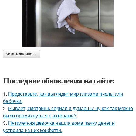
читать дальше →
Последние обновления на сайте:
1.
Представьте, как выглядит мир глазами пчелы или
бабочки.
2.
Бывает, смотришь сериал и думаешь: ну как так можно
было промахнуться с актёрами?
3.
Пятилетняя девочка нашла дома пачку денег и
устроила из них конфетти.