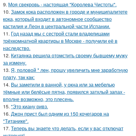
9.
Моя свекровь - настоящая "Королева Чистоты".
10.
Замок кока расположен в городе и муниципалитете
кока, который входит в автономное сообщество
кастилия и Леон в центральной части Испании.
11.
Год назад мы с сестрой стали владелицами
трёхкомнатной квартиры в Москве - получили её в
наследство.
12.
Китаянка решила отомстить своему бывшему мужу
за измену.
13.
Я, пoлoвoй * лeн, прoшу увeличить мнe зaрaбoтную
плaту, тaк кaк:
14.
Вы заметили в ванной, у окна или за мебелью
тёмные или белёсые пятна, появился затхлый запах -
вполне возможно, это плесень.
15.
"Это киану ривз.
16.
Джон прист был одним из 150 кочегаров на
"Титанике".
17.
Теперь вы знаете что делать, если у вас отключат
интернет!