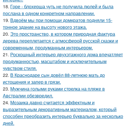
18.
Горе - блохерша чуть не получила люлей и была
послана в одном конкретном направлении.
19.
Вдвоём мы при помощи домкратов подняли 15-
тонное здание на высоту нового этажа.
20.
Это пространство, в котором природная фактура
дерева переплетается с атмосферой русской сказки и
современным, продуманным интерьером.
21.
Роскошный интерьер двухэтажного дома впечатляет
продуманностью, масштабом и исключительным
чувством стиля.
22.
В Краснодаре сын довёл 88-летнюю мать до
истощения и запер в грязи.
23.
Мужчина голыми руками стрелка на пляже в
Австралии обезвредил.
24.
Мозаика давно считается эффектным и
выразительным декоративным материалом, который
способен преобразить интерьер буквально за несколько
дней.