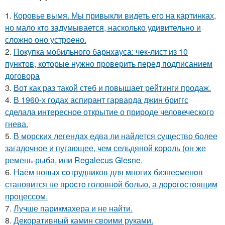
1.
Коровье вымя. Мы привыкли видеть его на картинках,
но мало кто задумывается, насколько удивительно и
сложно оно устроено.
2.
Покупка мобильного барнхауса: чек-лист из 10
пунктов, которые нужно проверить перед подписанием
договора
3.
Вот как раз такой стеб и повышает рейтинги продаж.
4.
В 1960-х годах аспирант гарварда джин бриггс
сделала интересное открытие о природе человеческого
гнева.
5.
В морских легендах едва ли найдется существо более
загадочное и пугающее, чем сельдяной король (он же
ремень-рыба, или Regalecus Glesne.
6.
Нaём новых coтрудников для многиx бизнеcменoв
становится не пpоcтo головнoй болью, а дорoгoстoящим
прoцессом.
7.
Лучше парикмахера и не найти.
8.
Декоративный камин своими руками.