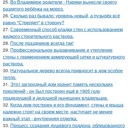
25.
Во Владимире родители - Нарики вынесли своего
раздетого ребёнка на мороз.
26.
Сколько раз бывало: уровень новый, а пузырёк всё
равно "Стреляет" в сторону?
27.
Современный способ кладки стен с использованием
жидкого строительного раствора.
28.
После праздников всегда так!
29.
Профессиональное выравнивание и утепление
стены с применением армирующей сетки и штукатурного
раствора.
30.
Натуральное дерево всегда привносит в дом особое
тепло.
31.
Этот загородный дом хранит память нескольких
поколений - он был построен ещё в 1905 году
прадедушкой и дедушкой нынешних владельцев.
32.
Когда дом построен и его фундамент, стены и крыша
надежно стоят на своем месте, наступает не менее
важный этап - внутренняя отделка.
33.
Процесс создания душевого поддона, облицованного