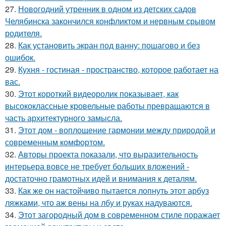
27.
Новогодний утренник в одном из детских садов
Челябинска закончился конфликтом и нервным срывом
родителя.
28.
Как установить экран под ванну: пошагово и без
ошибок.
29.
Кухня - гостиная - пространство, которое работает на
вас.
30.
Этот короткий видеоролик показывает, как
высококлассные кровельные работы превращаются в
часть архитектурного замысла.
31.
Этот дом - воплощение гармонии между природой и
современным комфортом.
32.
Авторы проекта показали, что выразительность
интерьера вовсе не требует больших вложений -
достаточно грамотных идей и внимания к деталям.
33.
Как же он настойчиво пытается лопнуть этот арбуз
ляжками, что аж вены на лбу и руках надуваются.
34.
Этот загородный дом в современном стиле поражает