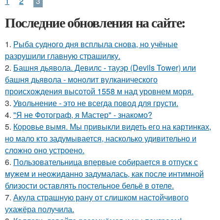
1
2
3
Последние обновления на сайте:
1.
Рыба судного дня всплыла снова, но учёные
разрушили главную страшилку.
2.
Башня дьявола. Девилс - тауэр (Devils Tower) или
башня дьявола - монолит вулканического
происхождения высотой 1558 м над уровнем моря.
3.
Увольнение - это не всегда повод для грусти.
4.
"Я не Фотограф, я Мастер" - знакомо?
5.
Коровье вымя. Мы привыкли видеть его на картинках,
но мало кто задумывается, насколько удивительно и
сложно оно устроено.
6.
Пользовательница впервые собирается в отпуск с
мужем и неожиданно задумалась, как после интимной
близости оставлять постельное бельё в отеле.
7.
Акула страшную рану от слишком настойчивого
ухажёра получила.