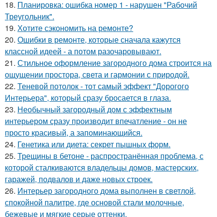
18.
Планировка: ошибка номер 1 - нарушен "Рабочий
Треугольник".
19.
Хотите сэкономить на ремонте?
20.
Ошибки в ремонте, которые сначала кажутся
классной идеей - а потом разочаровывают.
21.
Стильное оформление загородного дома строится на
ощущении простора, света и гармонии с природой.
22.
Теневой потолок - тот самый эффект "Дорогого
Интерьера", который сразу бросается в глаза.
23.
Необычный загородный дом с эффектным
интерьером сразу производит впечатление - он не
просто красивый, а запоминающийся.
24.
Генетика или диета: секрет пышных форм.
25.
Трещины в бетоне - распространённая проблема, с
которой сталкиваются владельцы домов, мастерских,
гаражей, подвалов и даже новых строек.
26.
Интерьер загородного дома выполнен в светлой,
спокойной палитре, где основой стали молочные,
бежевые и мягкие серые оттенки.