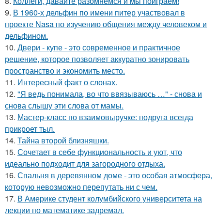
8.
Коллеги, давайте разомнёмся и мы поиграем!
9.
В 1960-х дельфин по имени питер участвовал в
проекте Nasa по изучению общения между человеком и
дельфином.
10.
Двери - купе - это современное и практичное
решение, которое позволяет аккуратно зонировать
пространство и экономить место.
11.
Интересный факт о слонах.
12.
"Я ведь понимала, во что ввязываюсь …" - снова и
снова слышу эти слова от мамы.
13.
Мастер-класс по взаимовыручке: подруга всегда
прикроет тыл.
14.
Тайна второй близняшки.
15.
Сочетает в себе функциональность и уют, что
идеально подходит для загородного отдыха.
16.
Спальня в деревянном доме - это особая атмосфера,
которую невозможно перепутать ни с чем.
17.
В Америке студент колумбийского университета на
лекции по математике задремал.