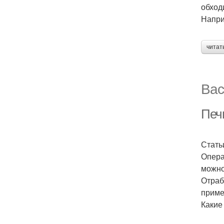
обход
Напри
читат
Вас
Печн
Стать
Опера
можно
Отраб
приме
Какие