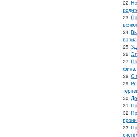
22.
Но
родит
23.
Пр
всяко
24.
Вы
вариа
25.
Зд
26.
Эт
27.
По
финал
28.
С 
29.
Ре
терпе
30.
До
31.
Пр
32.
Пр
прони
33.
Пр
систе