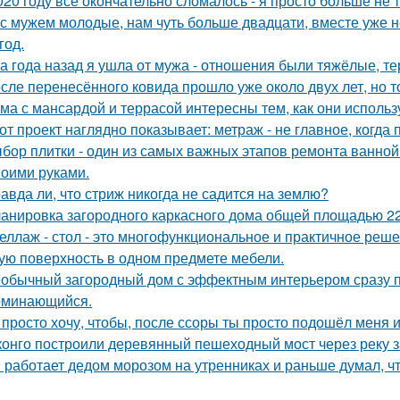
020 году всё окончательно сломалось - я просто больше не 
с мужем молодые, нам чуть больше двадцати, вместе уже не
год.
а года назад я ушла от мужа - отношения были тяжёлые, те
сле перенесённого ковида прошло уже около двух лет, но то
ма с мансардой и террасой интересны тем, как они исполь
от проект наглядно показывает: метраж - не главное, когда
бор плитки - один из самых важных этапов ремонта ванной
воими руками.
авда ли, что стриж никогда не садится на землю?
анировка загородного каркасного дома общей площадью 22
еллаж - стол - это многофункциональное и практичное реш
ую поверхность в одном предмете мебели.
обычный загородный дом с эффектным интерьером сразу пр
оминающийся.
 просто хочу, чтобы, после ссоры ты просто подошёл меня и
конго построили деревянный пешеходный мост через реку з
 работает дедом морозом на утренниках и раньше думал, чт