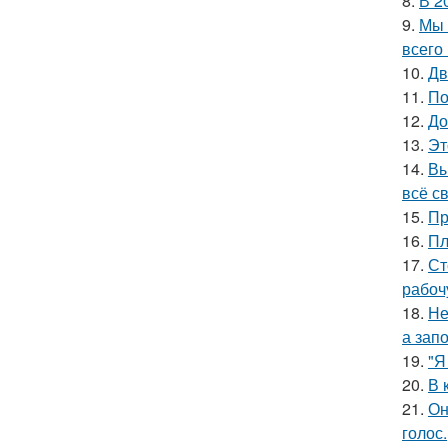
8.
В 2
9.
Мы 
всего 
10.
Дв
11.
По
12.
До
13.
Эт
14.
Вы
всё с
15.
Пр
16.
Пл
17.
Ст
рабоч
18.
Не
а зап
19.
"Я
20.
В 
21.
Он
голос.