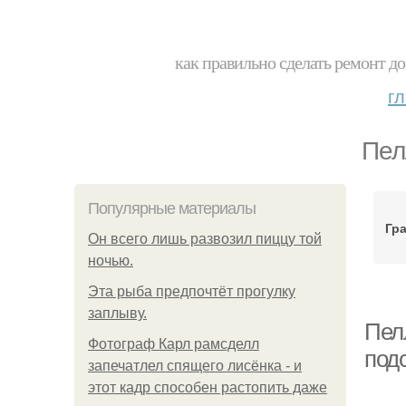
как правильно сделать ремонт до
г
Пел
Популярные материалы
Гра
Он всего лишь развозил пиццу той
ночью.
Эта рыба предпочтёт прогулку
заплыву.
Пел
Фотограф Карл рамсделл
под
запечатлел спящего лисёнка - и
этот кадр способен растопить даже