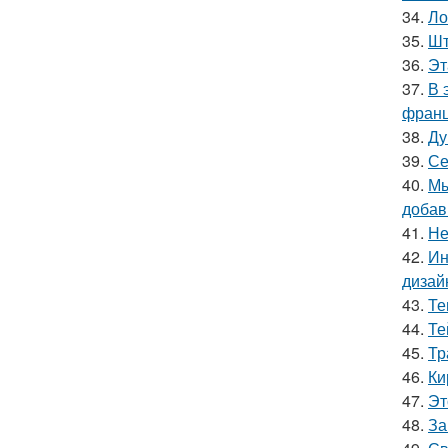
34.
Ло
35.
Шт
36.
Эт
37.
В 
франц
38.
Ду
39.
Се
40.
Мы
добав
41.
Не
42.
Ин
дизай
43.
Те
44.
Те
45.
Тр
46.
Ки
47.
Эт
48.
За