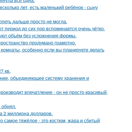
тянула всё одна.
сколько лет, есть маленький ребёнок - сыну
рпеть дальше просто не могла.
т период до сих пор вспоминается очень чётко.
зуют объём без усложнения формы.
 пространство продумано грамотно.
 комнаты, особенно если вы планируете делать
7 кв.
ение, объединяющее систему хранения и
оизводит впечатление - он не просто красивый,
 обнял.
а 2 миллиона долларов.
о самое тяжёлое - это костюм, жара и сбитый