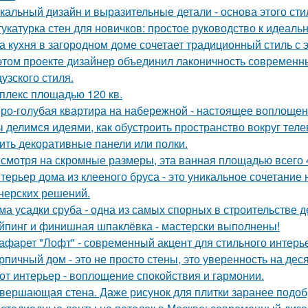
кальный дизайн и выразительные детали - основа этого сти
укатурка стен для новичков: простое руководство к идеальн
а кухня в загородном доме сочетает традиционный стиль с
этом проекте дизайнер объединил лаконичность современн
узского стиля.
плекс площадью 120 кв.
ро-голубая квартира на набережной - настоящее воплощен
 делимся идеями, как обустроить пространство вокруг теле
ить декоративные панели или полки.
смотря на скромные размеры, эта ванная площадью всего 4
терьер дома из клееного бруса - это уникальное сочетани
нерских решений.
ма усадки сруба - одна из самых спорных в строительстве 
йпинг и финишная шпаклёвка - мастерски выполнены!
афарет "Лофт" - современный акцент для стильного интерь
рпичный дом - это не просто стены, это уверенность на дес
от интерьер - воплощение спокойствия и гармонии.
вершающая стена. Даже рисунок для плитки заранее подоб