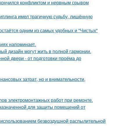
закончился конфликтом и нервным срывом
киплинга имел трагичную судьбу, лишённую
остаётся одним из самых удобных и "Чистых"
ниях напоминает.
ный дизайн могут жить в полной гармонии.
ной двери - от подготовки проёма до
нансовых затрат, но и внимательности,
апов электромонтажных работ при ремонте.
назначенной для защиты помещений от
 использованием безвоздушной распылительной