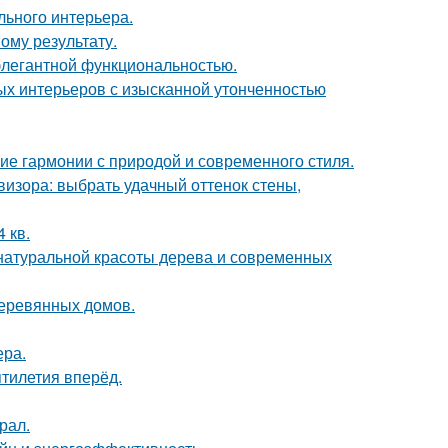
льного интерьера.
ому результату.
 элегантной функциональностью.
ых интерьеров с изысканной утонченностью
ие гармонии с природой и современного стиля.
визора: выбрать удачный оттенок стены,
 кв.
е натуральной красоты дерева и современных
деревянных домов.
ера.
ятилетия вперёд.
рал.