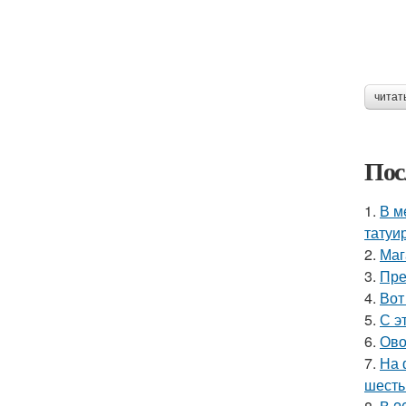
читат
Пос
1.
В м
татуи
2.
Маг
3.
Пре
4.
Вот
5.
С э
6.
Ово
7.
На 
шесть