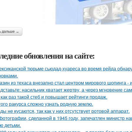
ь дальше →
ледние обновления на сайте:
ексиканской тюрьме сьюдад-хуареса во время рейда обнару
ровками.
азин из техаса внезапно стал центром мирового шопинга - и
дставьте: насильник хватает жертву, а через мгновение са
 как раз такой стеб и повышает рейтинги продаж.
того ракурса сложно узнать родную землю.
ды не кусаются, так как у них отсутствует ротовой аппарат.
фотографии, сделанной в 1945 году, запечатлен министр н
ю детьми.