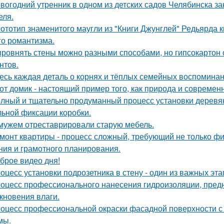
вогодний утренник в одном из детских садов Челябинска 
еля.
ототип знаменитого маугли из "Книги Джунглей" Редьярда 
го романтизма.
ровнять стены можно разными способами, но гипсокартон 
нтов.
есь каждая деталь о корнях и тёплых семейных воспомина
от домик - настоящий пример того, как природа и современ
лный и тщательно продуманный процесс установки деревян
ьной фиксации коробки.
мужем отреставрировали старую мебель.
монт квартиры - процесс сложный, требующий не только фи
ния и грамотного планирования.
брое видео дня!
оцесс установки подрозетника в стену - один из важных эт
оцесс профессионального нанесения гидроизоляции, пред
кновения влаги.
оцесс профессиональной окраски фасадной поверхности с
мы.