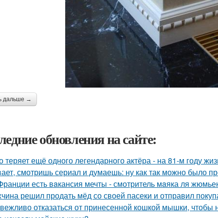
ь дальше →
ледние обновления на сайте:
о теряет ещё одного легендарного актёра - на 81-м году жи
ает, смотришь сериал и думаешь: ну как так можно было п
Франции есть вaкансия мечты - смотритель мaяка ля жюмьен
чина решил продать мёд со своей пасеки и отправил покупа
 вежливо отказаться от принесенной кошкой мышки, чтобы н