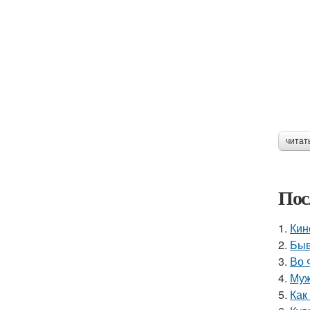
читат
Пос
1.
Кин
2.
Быв
3.
Во 
4.
Муж
5.
Как