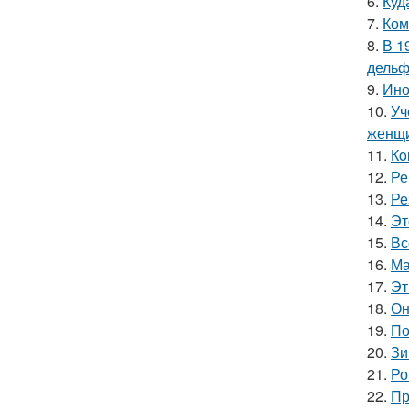
6.
Куд
7.
Ком
8.
В 1
дельф
9.
Ино
10.
Уч
женщи
11.
Кo
12.
Ре
13.
Ре
14.
Эт
15.
Вс
16.
Ма
17.
Эт
18.
Он
19.
По
20.
Зи
21.
Ро
22.
Пр