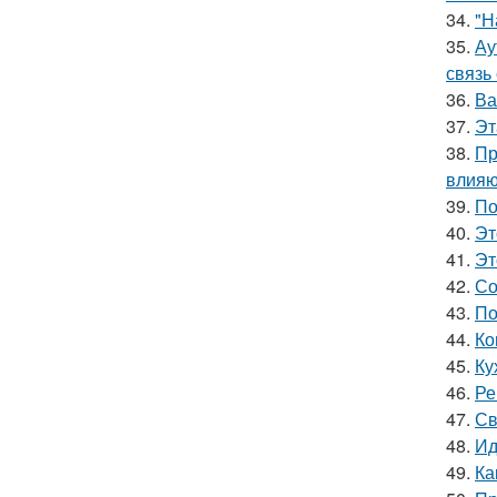
34.
"Н
35.
Ау
связь
36.
Ва
37.
Эт
38.
Пр
влияю
39.
По
40.
Эт
41.
Эт
42.
Со
43.
По
44.
Ко
45.
Ку
46.
Ре
47.
Св
48.
Ид
49.
Ка