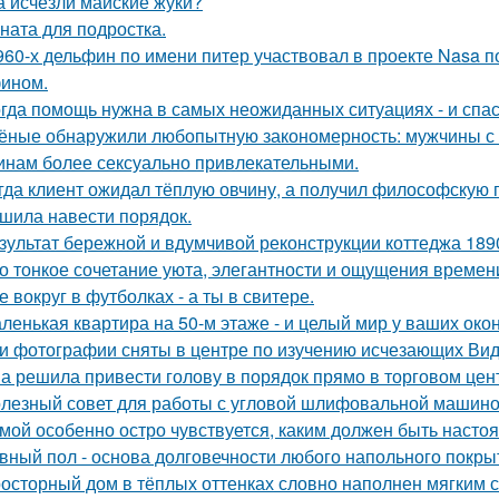
а исчезли майские жуки?
ната для подростка.
960-х дельфин по имени питер участвовал в проекте Nasa 
ином.
гда помощь нужна в самых неожиданных ситуациях - и спас
ёные обнаружили любопытную закономерность: мужчины с 
нам более сексуально привлекательными.
гда клиент ожидал тёплую овчину, а получил философскую п
шила навести порядок.
зультат бережной и вдумчивой реконструкции коттеджа 1890
о тонкое сочетание уюта, элегантности и ощущения времен
е вокруг в футболках - а ты в свитере.
ленькая квартира на 50-м этаже - и целый мир у ваших окон
и фотографии сняты в центре по изучению исчезающих Вид
а решила привести голову в порядок прямо в торговом цен
лезный совет для работы с угловой шлифовальной машиной
мой особенно остро чувствуется, каким должен быть наст
вный пол - основа долговечности любого напольного покрыти
осторный дом в тёплых оттенках словно наполнен мягким 