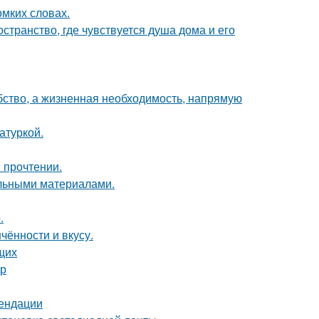
омких словах.
странство, где чувствуется душа дома и его
обство, а жизненная необходимость, напрямую
атуркой.
 прочтении.
льными материалами.
.
чённости и вкусу.
щих
ер
мендации