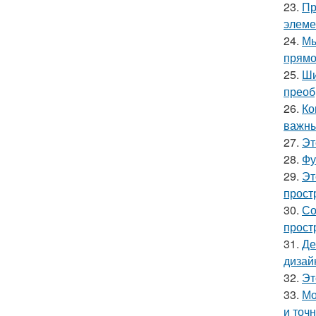
23.
Пр
элеме
24.
Мы
прямо
25.
Ши
преоб
26.
Ко
важны
27.
Эт
28.
Фу
29.
Эт
прост
30.
Со
прост
31.
Де
дизай
32.
Эт
33.
Мо
и точн