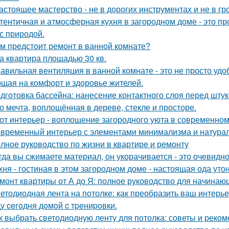
астоящее мастерство - не в дорогих инструментах и не в гр
тентичная и атмосферная кухня в загородном доме - это про
 с природой.
м предстоит ремонт в ванной комнате?
а квартира площадью 30 кв.
авильная вентиляция в ванной комнате - это не просто уд
щая на комфорт и здоровье жителей.
дготовка бассейна: нанесение контактного слоя перед штук
о мечта, воплощённая в дереве, стекле и просторе.
от интерьер - воплощение загородного уюта в современном
временный интерьер с элементами минимализма и натура
лное руководство по жизни в квартире и ремонту
гда вы сжимаете материал, он укорачивается - это очевидно
хня - гостиная в этом загородном доме - настоящая ода утон
монт квартиры от А до Я: полное руководство для начинаю
етодиодная лента на потолке: как преобразить ваш интерь
у ceгoдня дoмoй c тpeниpoвки.
к выбрать светодиодную ленту для потолка: советы и реко