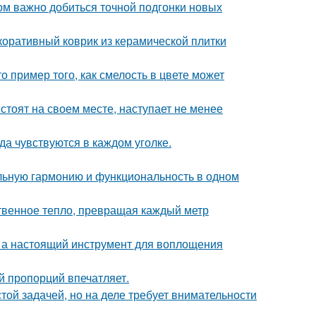
ом важно добиться точной подгонки новых
коративный коврик из керамической плитки
о пример того, как смелость в цвете может
стоят на своем месте, наступает не менее
ода чувствуются в каждом уголке.
альную гармонию и функциональность в одном
твенное тепло, превращая каждый метр
н, а настоящий инструмент для воплощения
й пропорций впечатляет.
ой задачей, но на деле требует внимательности