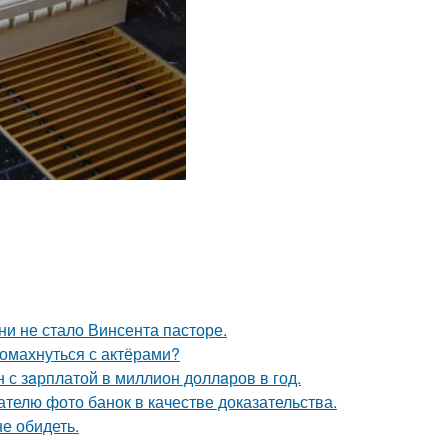
зни не стало Винсента пасторе.
ромахнуться с актёрами?
 с зaрплатой в миллион доллaров в год.
телю фото банок в качестве доказательства.
е обидеть.