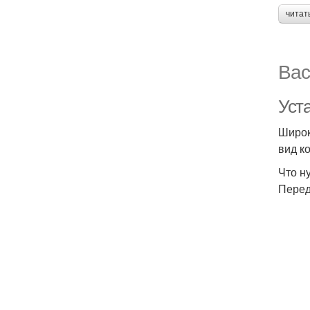
читат
Вас
Уст
Широк
вид к
Что н
Перед