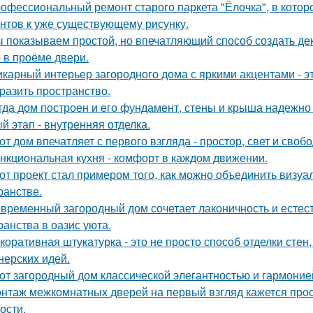
офессиональный ремонт старого паркета "Ёлочка", в котор
нтов к уже существующему рисунку.
 показываем простой, но впечатляющий способ создать де
 в проёме двери.
карный интерьер загородного дома с яркими акцентами - эт
разить пространство.
гда дом построен и его фундамент, стены и крыша надежно 
й этап - внутренняя отделка.
от дом впечатляет с первого взгляда - простор, свет и своб
нкциональная кухня - комфорт в каждом движении.
от проект стал примером того, как можно объединить визу
ранстве.
временный загородный дом сочетает лаконичность и естес
ранства в оазис уюта.
коративная штукатурка - это не просто способ отделки сте
нерских идей.
от загородный дом классической элегантностью и гармоние
нтаж межкомнатных дверей на первый взгляд кажется прост
ости.