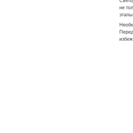
Свето
не то
этапы
Необх
Перед
избеж