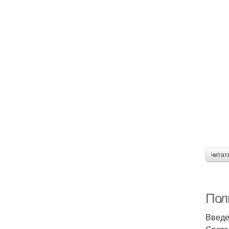
читат
Пол
Введ