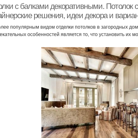
декоративными
и
олки с балками декоративными. Потолок 
балками
айнерские решения, идеи декора и вари
лее популярным видом отделки потолков в загородных дома
екательных особенностей является то, что установить их м