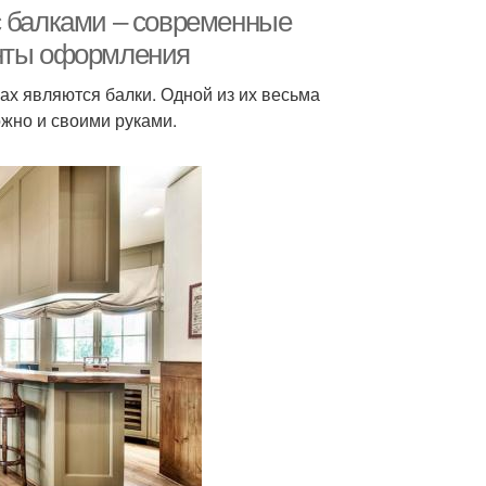
спользованием
с балками – современные
анты оформления
х являются балки. Одной из их весьма
ожно и своими руками.