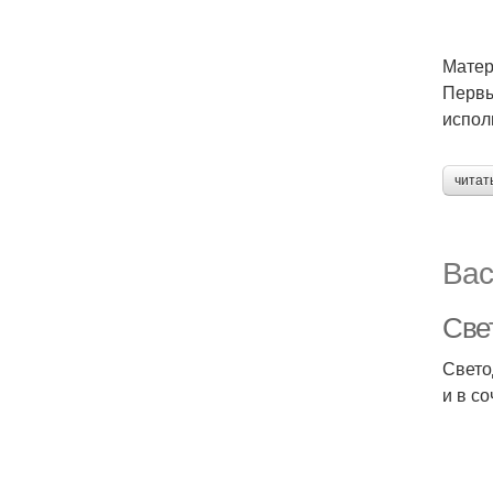
Матер
Первы
испол
читат
Вас
Све
Свето
и в с