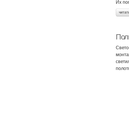
Их по
читат
Полн
Свето
монта
свети
полот