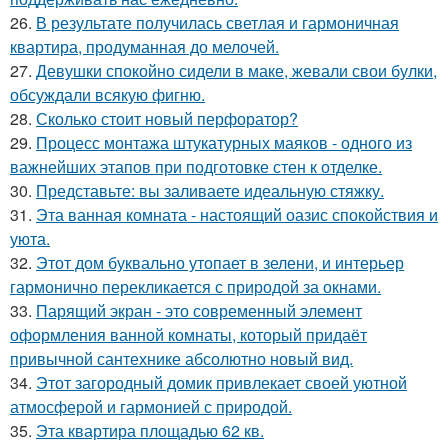
26.
В результате получилась светлая и гармоничная
квартира, продуманная до мелочей.
27.
Девушки спокойно сидели в маке, жевали свои булки,
обсуждали всякую фигню.
28.
Сколько стоит новый перфоратор?
29.
Процесс монтажа штукатурных маяков - одного из
важнейших этапов при подготовке стен к отделке.
30.
Представьте: вы заливаете идеальную стяжку.
31.
Эта ванная комната - настоящий оазис спокойствия и
уюта.
32.
Этот дом буквально утопает в зелени, и интерьер
гармонично перекликается с природой за окнами.
33.
Парящий экран - это современный элемент
оформления ванной комнаты, который придаёт
привычной сантехнике абсолютно новый вид.
34.
Этот загородный домик привлекает своей уютной
атмосферой и гармонией с природой.
35.
Эта квартира площадью 62 кв.