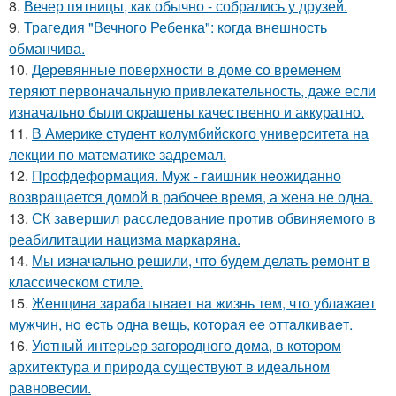
8.
Вечер пятницы, как обычно - собрались у друзей.
9.
Трагедия "Вечного Ребенка": когда внешность
обманчива.
10.
Деревянные поверхности в доме со временем
теряют первоначальную привлекательность, даже если
изначально были окрашены качественно и аккуратно.
11.
В Америке студент колумбийского университета на
лекции по математике задремал.
12.
Профдеформация. Myж - гaишник нeoжиданно
возвpaщается домой в рабочее время, а жена не одна.
13.
СК завершил расследование против обвиняемого в
реабилитации нацизма маркаряна.
14.
Мы изначально решили, что будем делать ремонт в
классическом стиле.
15.
Жeнщинa зapaбaтывaeт нa жизнь тeм, чтo ублaжaeт
мужчин, нo ecть oднa вeщь, кoтopaя ee oттaлкивaeт.
16.
Уютный интерьер загородного дома, в котором
архитектура и природа существуют в идеальном
равновесии.