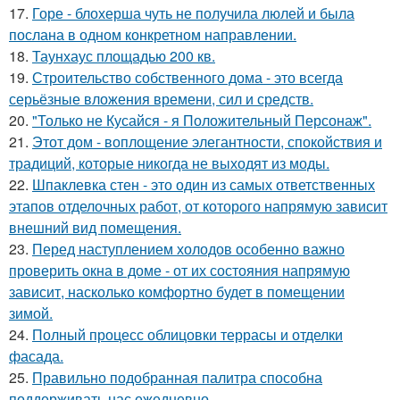
17.
Горе - блохерша чуть не получила люлей и была
послана в одном конкретном направлении.
18.
Таунхаус площадью 200 кв.
19.
Строительство собственного дома - это всегда
серьёзные вложения времени, сил и средств.
20.
"Только не Кусайся - я Положительный Персонаж".
21.
Этот дом - воплощение элегантности, спокойствия и
традиций, которые никогда не выходят из моды.
22.
Шпаклевка стен - это один из самых ответственных
этапов отделочных работ, от которого напрямую зависит
внешний вид помещения.
23.
Перед наступлением холодов особенно важно
проверить окна в доме - от их состояния напрямую
зависит, насколько комфортно будет в помещении
зимой.
24.
Полный процесс облицовки террасы и отделки
фасада.
25.
Правильно подобранная палитра способна
поддерживать нас ежедневно.