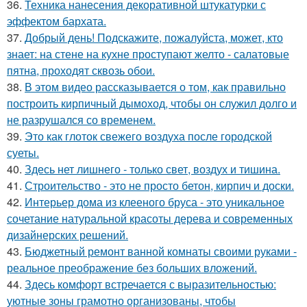
36.
Техника нанесения декоративной штукатурки с
эффектом бархата.
37.
Добрый день! Подскажите, пожалуйста, может, кто
знает: на стене на кухне проступают желто - салатовые
пятна, проходят сквозь обои.
38.
В этом видео рассказывается о том, как правильно
построить кирпичный дымоход, чтобы он служил долго и
не разрушался со временем.
39.
Это как глоток свежего воздуха после городской
суеты.
40.
Здесь нет лишнего - только свет, воздух и тишина.
41.
Строительство - это не просто бетон, кирпич и доски.
42.
Интерьер дома из клееного бруса - это уникальное
сочетание натуральной красоты дерева и современных
дизайнерских решений.
43.
Бюджетный ремонт ванной комнаты своими руками -
реальное преображение без больших вложений.
44.
Здесь комфорт встречается с выразительностью:
уютные зоны грамотно организованы, чтобы