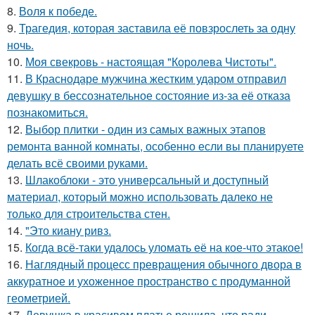
8.
Воля к победе.
9.
Трагедия, которая заставила её повзрослеть за одну
ночь.
10.
Моя свекровь - настоящая "Королева Чистоты".
11.
В Краснодаре мужчина жестким ударом отправил
девушку в бессознательное состояние из-за её отказа
познакомиться.
12.
Выбор плитки - один из самых важных этапов
ремонта ванной комнаты, особенно если вы планируете
делать всё своими руками.
13.
Шлакоблоки - это универсальный и доступный
материал, который можно использовать далеко не
только для строительства стен.
14.
"Это киану ривз.
15.
Когда всё-таки удалось уломать её на кое-что этакое!
16.
Наглядный процесс превращения обычного двора в
аккуратное и ухоженное пространство с продуманной
геометрией.
17.
Девушка в красивом платье решила, что ради