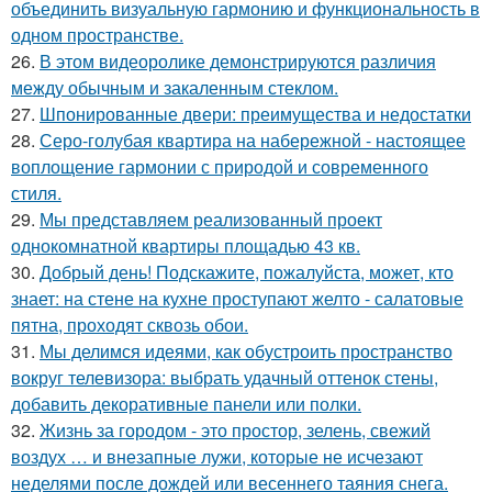
объединить визуальную гармонию и функциональность в
одном пространстве.
26.
В этом видеоролике демонстрируются различия
между обычным и закаленным стеклом.
27.
Шпонированные двери: преимущества и недостатки
28.
Серо-голубая квартира на набережной - настоящее
воплощение гармонии с природой и современного
стиля.
29.
Мы представляем реализованный проект
однокомнатной квартиры площадью 43 кв.
30.
Добрый день! Подскажите, пожалуйста, может, кто
знает: на стене на кухне проступают желто - салатовые
пятна, проходят сквозь обои.
31.
Мы делимся идеями, как обустроить пространство
вокруг телевизора: выбрать удачный оттенок стены,
добавить декоративные панели или полки.
32.
Жизнь за городом - это простор, зелень, свежий
воздух … и внезапные лужи, которые не исчезают
неделями после дождей или весеннего таяния снега.