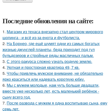
Последние обновления на сайте:
1.
Магазин из техаса внезапно стал центром мирового
шопинга - и всё из-за енота и футболиста.
2.
На Борнео, где ещё шумят одни из самых богатых
жизнью джунглей планеты, беда приходит под гул
бульдозеров и стройные ряды масличных пальм.
3.
С этого ракурса сложно узнать родную землю.
4.
Уютная и просторная квартира 49, 7 кв.
5.
Чтобы привлечь мужское внимание, не обязательно
ярко краситься или надевать короткую юбку.
6.
Мы с мужем молодые, нам чуть больше двадцати,
вместе уже несколько лет, есть маленький ребёнок -
сыну всего год.
7.
После развода с мужем я одна воспитываю сына, ему
семь лет.