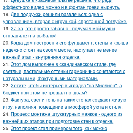
эффектного видео можно и в фонтан треви нырнуть.
18.
Две подружки решили развлечься: одна с
управлением, вторая с игрушкой, спрятанной поглубже.
19.
Ха-ха, это просто забавно - подумал мой муж и
отправился на рыбалку!
20.
Когда дом построен и его фундамент, стены и крыша
надежно стоят на своем месте, наступает не менее
важный этап - внутренняя отделка.
21.
Этот дом выполнен в скандинавском стиле, где
светлые, пастельные оттенки гармонично сочетаются с
натуральными, фактурными материалами.
22.
Хотите, чтобы интерьер выглядел "на Миллион", а
бюджет при этом не трещал по швам?
23.
Фактура, свет и тень на таких стенах создают живую
игру, наполняя помещение атмосферой уюта и стиля.
24.
Процесс монтажа штукатурных маяков - одного из
важнейших этапов при подготовке стен к отделке.
25.
Этот проект стал примером того, как можно