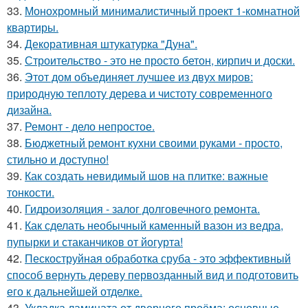
33.
Монохромный минималистичный проект 1-комнатной
квартиры.
34.
Декоративная штукатурка "Дуна".
35.
Строительство - это не просто бетон, кирпич и доски.
36.
Этот дом объединяет лучшее из двух миров:
природную теплоту дерева и чистоту современного
дизайна.
37.
Ремонт - дело непростое.
38.
Бюджетный ремонт кухни своими руками - просто,
стильно и доступно!
39.
Как создать невидимый шов на плитке: важные
тонкости.
40.
Гидроизоляция - залог долговечного ремонта.
41.
Как сделать необычный каменный вазон из ведра,
пупырки и стаканчиков от йогурта!
42.
Пескоструйная обработка сруба - это эффективный
способ вернуть дереву первозданный вид и подготовить
его к дальнейшей отделке.
43.
Укладка ламината от дверного проёма: основные