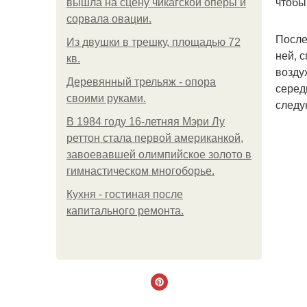
чтобы
вышла на сцену чикагской оперы и
сорвала овации.
После
Из двушки в трешку, площадью 72
ней, 
кв.
возду
Деревянный трельяж - опора
серед
своими руками.
следу
В 1984 году 16-летняя Мэри Лу
реттон стала первой американкой,
завоевавшей олимпийское золото в
гимнастическом многоборье.
Кухня - гостиная после
капитального ремонта.