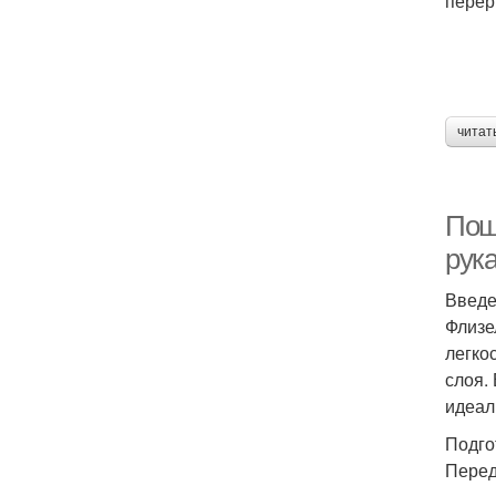
перер
читат
Пош
рук
Введ
Флизе
легко
слоя.
идеал
Подго
Перед