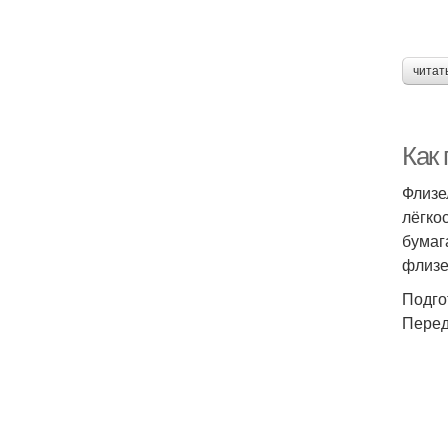
читат
Как
Флизе
лёгко
бумаг
флизе
Подго
Перед