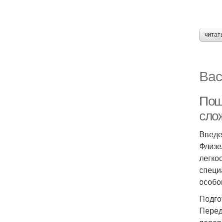
читат
Вас
Пош
сло
Введ
Флизе
легко
специ
особо
Подго
Перед