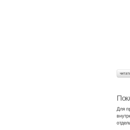
читат
Пок
Для п
внутр
отдел