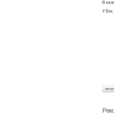
В кач
У Вас
читат
Рек