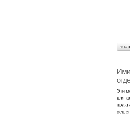
читат
Ими
отде
Эти м
для к
практ
решен