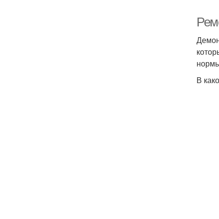
Ремо
Демон
котор
нормы
В как