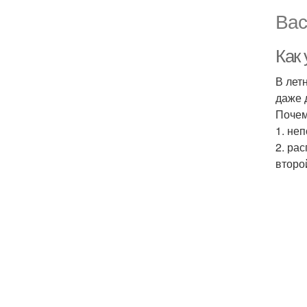
Вас
Как
В лет
даже 
Почем
1. не
2. ра
второ