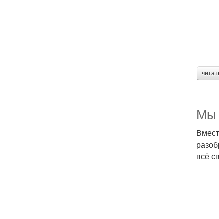
читат
Мы 
Вмест
разоб
всё с