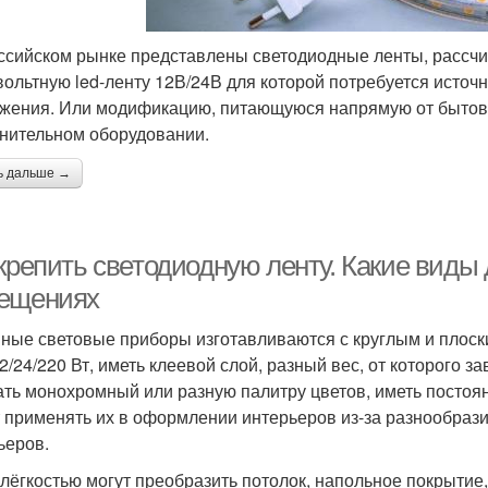
ссийском рынке представлены светодиодные ленты, рассчи
вольтную led-ленту 12В/24В для которой потребуется исто
жения. Или модификацию, питающуюся напрямую от бытов
нительном оборудовании.
ь дальше →
 крепить светодиодную ленту. Какие виды
ещениях
ные световые приборы изготавливаются с круглым и плоск
12/24/220 Вт, иметь клеевой слой, разный вес, от которого 
ать монохромный или разную палитру цветов, иметь посто
 применять их в оформлении интерьеров из-за разнообрази
ьеров.
 лёгкостью могут преобразить потолок, напольное покрытие,