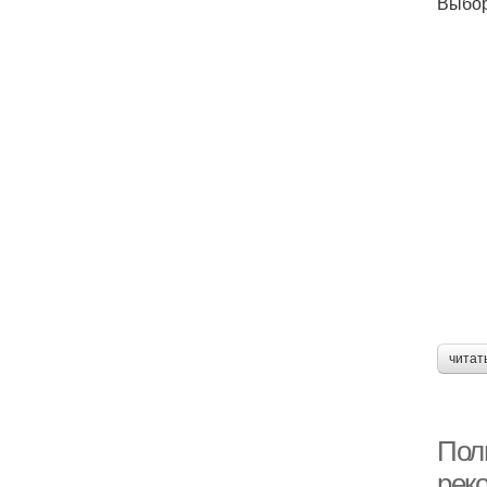
Выбор
читат
Полн
рек