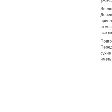
Введ
Дерев
привл
атмос
все н
Подго
Перед
сухие
иметь