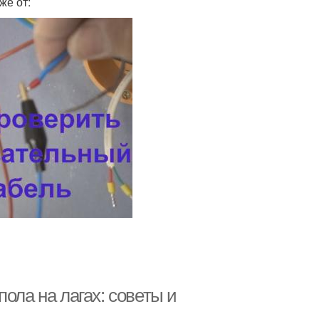
же от:
ола на лагах: советы и