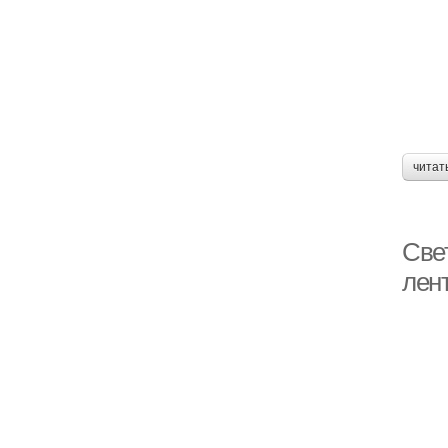
читат
Све
лен