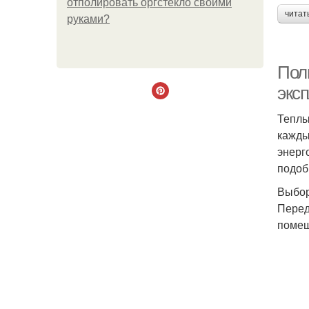
отполировать оргстекло своими
читат
руками?
Пол
экс
Теплы
кажды
энерг
подоб
Выбор
Перед
помещ