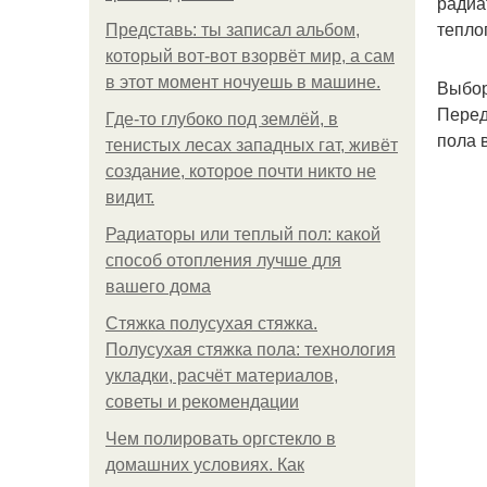
радиа
тепло
Представь: ты записал альбом,
который вот-вот взорвёт мир, а сам
в этот момент ночуешь в машине.
Выбор
Перед
Где-то глубоко под землёй, в
пола 
тенистых лесах западных гат, живёт
создание, которое почти никто не
видит.
Радиаторы или теплый пол: какой
способ отопления лучше для
вашего дома
Стяжка полусухая стяжка.
Полусухая стяжка пола: технология
укладки, расчёт материалов,
советы и рекомендации
Чем полировать оргстекло в
домашних условиях. Как