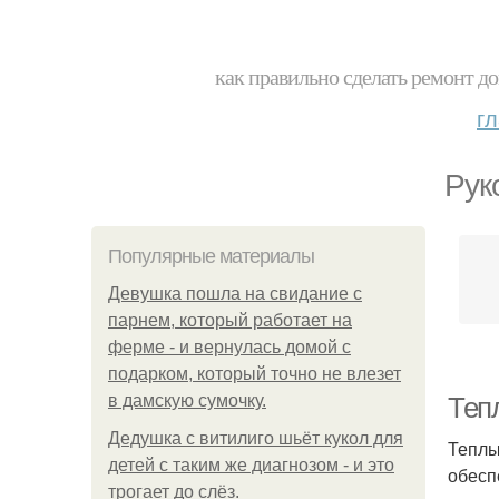
как правильно сделать ремонт до
г
Рук
Популярные материалы
Девушка пошла на свидание с
парнем, который работает на
ферме - и вернулась домой с
подарком, который точно не влезет
в дамскую сумочку.
Теп
Дедушка с витилиго шьёт кукол для
Теплы
детей с таким же диагнозом - и это
обесп
трогает до слёз.