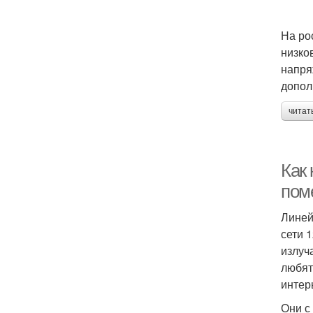
На ро
низко
напря
допол
читат
Как
пом
Линей
сети 
излуч
любят
интер
Они с