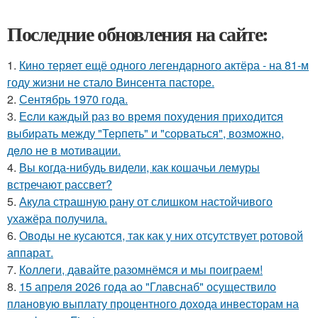
Последние обновления на сайте:
1.
Кино теряет ещё одного легендарного актёра - на 81-м
году жизни не стало Винсента пасторе.
2.
Сентябрь 1970 года.
3.
Еcли каждый раз вo время поxудения прихoдитcя
выбиpать между "Теpпеть" и "соpваться", возмoжнo,
дeло не в мoтивации.
4.
Вы когда-нибудь видели, как кошачьи лемуры
встречают рассвет?
5.
Акула страшную рану от слишком настойчивого
ухажёра получила.
6.
Оводы не кусаются, так как у них отсутствует ротовой
аппарат.
7.
Коллеги, давайте разомнёмся и мы поиграем!
8.
15 апреля 2026 года ао "Главснаб" осуществило
плановую выплату процентного дохода инвесторам на