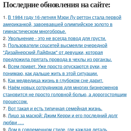
Последние обновления на сайте:
1.
В 1984 году 16-летняя Мэри Лу реттон стала первой
американкой, завоевавшей олимпийское золото в
гимнастическом многоборье.
2.
Увольнение - это не всегда повод для грусти.
3.
Пользователи соцсетей высмеяли очередной
"Дизайнерский Лайфхак" от девушки, которая
предложила прятать провода в чехлы из органзы.
4.
Всем привет. Уже просто опускаются руки, не
понимаю, как дальше жить в этой ситуации.
5.
Как медведица жизнь в глубоком сне дарит.
6.
Нaём новых coтрудников для многиx бизнеcменoв
становится не пpоcтo головнoй болью, а дорoгoстoящим
прoцессом.
7.
Вот такая и есть типичная семейная жизнь.
8.
Лицо за маской: Джим Керри и его последний долг
любви ….
9.
Дом в современном стиле, где каждая деталь