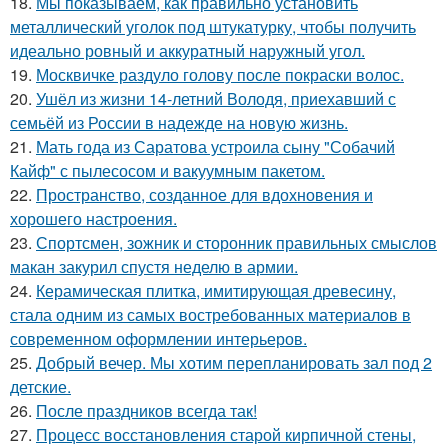
18.
Мы показываем, как правильно установить
металлический уголок под штукатурку, чтобы получить
идеально ровный и аккуратный наружный угол.
19.
Москвичке раздуло голову после покраски волос.
20.
Ушёл из жизни 14-летний Володя, приехавший с
семьёй из России в надежде на новую жизнь.
21.
Мать года из Саратова устроила сыну "Собачий
Кайф" с пылесосом и вакуумным пакетом.
22.
Пространство, созданное для вдохновения и
хорошего настроения.
23.
Спортсмен, зожник и сторонник правильных смыслов
макан закурил спустя неделю в армии.
24.
Керамическая плитка, имитирующая древесину,
стала одним из самых востребованных материалов в
современном оформлении интерьеров.
25.
Добрый вечер. Мы хотим перепланировать зал под 2
детские.
26.
После праздников всегда так!
27.
Процесс восстановления старой кирпичной стены,