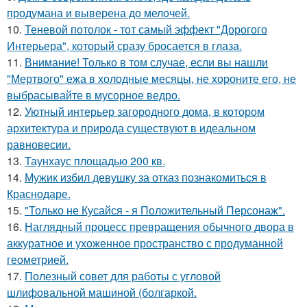
продумана и выверена до мелочей.
10.
Теневой потолок - тот самый эффект "Дорогого
Интерьера", который сразу бросается в глаза.
11.
Внимание! Только в том случае, если вы нашли
"Мертвого" ежа в холодные месяцы, не хороните его, не
выбрасывайте в мусорное ведро.
12.
Уютный интерьер загородного дома, в котором
архитектура и природа существуют в идеальном
равновесии.
13.
Таунхаус площадью 200 кв.
14.
Мужик избил девушку за отказ познакомиться в
Краснодаре.
15.
"Только не Кусайся - я Положительный Персонаж".
16.
Наглядный процесс превращения обычного двора в
аккуратное и ухоженное пространство с продуманной
геометрией.
17.
Полезный совет для работы с угловой
шлифовальной машиной (болгаркой.