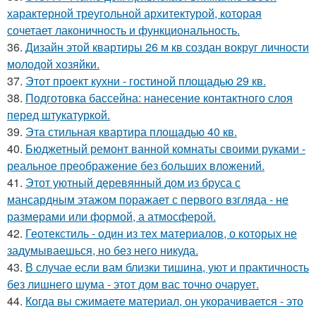
характерной треугольной архитектурой, которая
сочетает лаконичность и функциональность.
36.
Дизайн этой квартиры 26 м кв создан вокруг личности
молодой хозяйки.
37.
Этот проект кухни - гостиной площадью 29 кв.
38.
Подготовка бассейна: нанесение контактного слоя
перед штукатуркой.
39.
Эта стильная квартира площадью 40 кв.
40.
Бюджетный ремонт ванной комнаты своими руками -
реальное преображение без больших вложений.
41.
Этот уютный деревянный дом из бруса с
мансардным этажом поражает с первого взгляда - не
размерами или формой, а атмосферой.
42.
Геотекстиль - один из тех материалов, о которых не
задумываешься, но без него никуда.
43.
В случае если вам близки тишина, уют и практичность
без лишнего шума - этот дом вас точно очарует.
44.
Когда вы сжимаете материал, он укорачивается - это