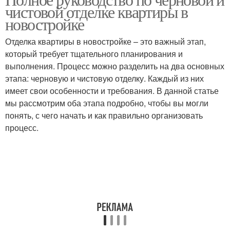
Тенденции в сочетании
чистовой отделке квартиры в
использовании
новостройке
Отделка квартиры в новостройке – это важный этап,
Использование в
Тенденции в
который требует тщательного планирования и
современных стилях
интерьерах
выполнения. Процесс можно разделить на два основных
этапа: черновую и чистовую отделку. Каждый из них
имеет свои особенности и требования. В данной статье
мы рассмотрим оба этапа подробно, чтобы вы могли
Архитектурные
понять, с чего начать и как правильно организовать
тенденции
процесс.