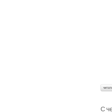
читат
С ч