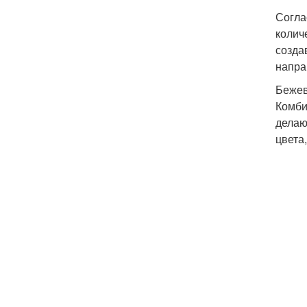
Согла
колич
созда
напра
Бежев
Комби
делаю
цвета