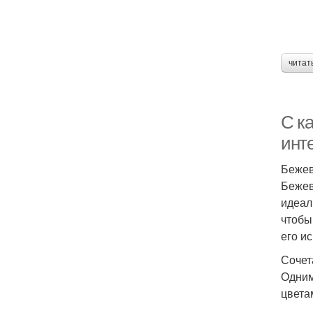
читат
С к
инт
Бежев
Бежев
идеал
чтобы
его и
Сочет
Одним
цвета