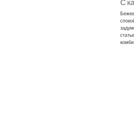
С к
Бежев
споко
задум
стать
комби