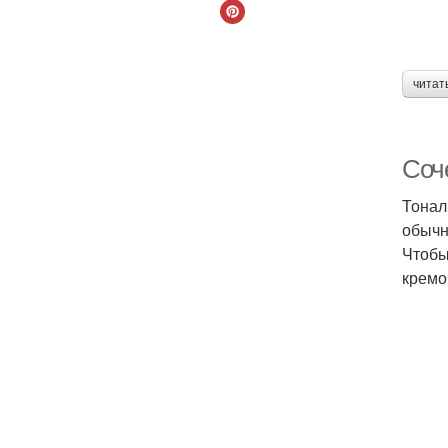
читат
Соч
Тонал
обычн
Чтобы
кремо