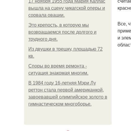
счита
17 ноября 1955 года Мария Каллас
красн
вышла на сцену чикагской оперы и
сорвала овации.
Все, 
Это крепость, в которую мы
приме
возвращаемся после долгого и
и эле
трудного дня.
облас
Из двушки в трешку, площадью 72
кв.
Споры во время ремонта -
ситуация знакомая многим.
В 1984 году 16-летняя Мэри Лу
реттон стала первой американкой,
завоевавшей олимпийское золото в
гимнастическом многоборье.