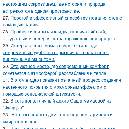
настоящим сокровищем, где история и природа
встречаются в одном пространстве.
27.
Простой и эффективный способ грунтования стен с
помощью валика.
28.
Профессиональная кладка кирпича - чёткий,
аккуратный и невероятно завораживающий процесс.
29.
Интерьер этого дома создан в стиле, где
современные удобства гармонично сочетаются с
винтажными акцентами.
30.
Это уютное место, где современный комфорт
сочетается с атмосферой расслабления и тепла.
31.
В этом видео показан поэтапный процесс создания
настенного покрытия с мраморным эффектом с
помощью венецианской штукатурки.
32.
В сеть попал личный архив Саши мамаевой из
"Физрука".
33.
Этот загородный дом - воплощение гармонии и
умиротворения.
34.
Восстановление угла плинтуса: быстро, просто и