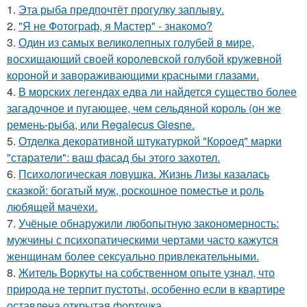
1.
Эта рыба предпочтёт прогулку заплыву.
2.
"Я не Фотограф, я Мастер" - знакомо?
3.
Один из самых великолепных голубей в мире,
восхищающий своей королевской голубой кружевной
короной и завораживающими красными глазами.
4.
В морских легендах едва ли найдется существо более
загадочное и пугающее, чем сельдяной король (он же
ремень-рыба, или Regalecus Glesne.
5.
Отделка декоративной штукатуркой "Короед" марки
"старатели": ваш фасад бы этого захотел.
6.
Психологическая ловушка. Жизнь Лизы казалась
сказкой: богатый муж, роскошное поместье и роль
любящей мачехи.
7.
Учёные обнаружили любопытную закономерность:
мужчины с психопатическими чертами часто кажутся
женщинам более сексуально привлекательными.
8.
Житель Воркуты на собственном опыте узнал, что
природа не терпит пустоты, особенно если в квартире
оставлена открытая форточка.