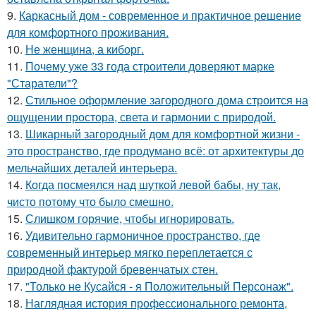
9.
Каркасный дом - современное и практичное решение
для комфортного проживания.
10.
Не женщина, а киборг.
11.
Почему уже 33 года строители доверяют марке
"Старатели"?
12.
Стильное оформление загородного дома строится на
ощущении простора, света и гармонии с природой.
13.
Шикарный загородный дом для комфортной жизни -
это пространство, где продумано всё: от архитектуры до
мельчайших деталей интерьера.
14.
Когда посмеялся над шуткой левой бабы, ну так,
чисто потому что было смешно.
15.
Слишком горячие, чтобы игнорировать.
16.
Удивительно гармоничное пространство, где
современный интерьер мягко переплетается с
природной фактурой бревенчатых стен.
17.
"Только не Кусайся - я Положительный Персонаж".
18.
Наглядная история профессионального ремонта,