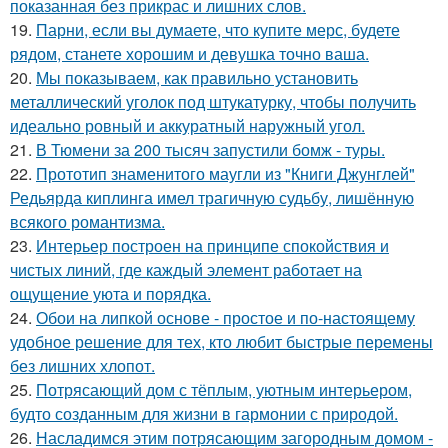
показанная без прикрас и лишних слов.
19.
Парни, если вы думаете, что купите мерс, будете
рядом, станете хорошим и девушка точно ваша.
20.
Мы показываем, как правильно установить
металлический уголок под штукатурку, чтобы получить
идеально ровный и аккуратный наружный угол.
21.
В Тюмени за 200 тысяч запустили бомж - туры.
22.
Прототип знаменитого маугли из "Книги Джунглей"
Редьярда киплинга имел трагичную судьбу, лишённую
всякого романтизма.
23.
Интерьер построен на принципе спокойствия и
чистых линий, где каждый элемент работает на
ощущение уюта и порядка.
24.
Обои на липкой основе - простое и по-настоящему
удобное решение для тех, кто любит быстрые перемены
без лишних хлопот.
25.
Потрясающий дом с тёплым, уютным интерьером,
будто созданным для жизни в гармонии с природой.
26.
Насладимся этим потрясающим загородным домом -