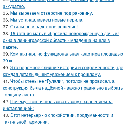
аккуратно.
35.
Мы вырезаем отверстие под раковину.
36.
Мы устанавливаем новые перила.
37.
Стильное и надежное решение!
38.
15-Летняя мать выбросила новорождённую дочь из
окна в ленинградской области - младенца нашли в
пакете.
39.
Компактная, но функциональная квартира площадью
39 кв.
40.
Это бережное слияние истории и современности, где
каждая деталь дышит уважением к прошлому.
41.
Чтобы стены не "Гуляли", потолок не провисал, а
конструкция была надёжной - важно правильно выбрать
толщину листа.
42.
Почему стоит использовать зону с хранением за
инсталляцией:
43.
Этот интерьер - о спокойствии, продуманности и
тактильной гармонии.