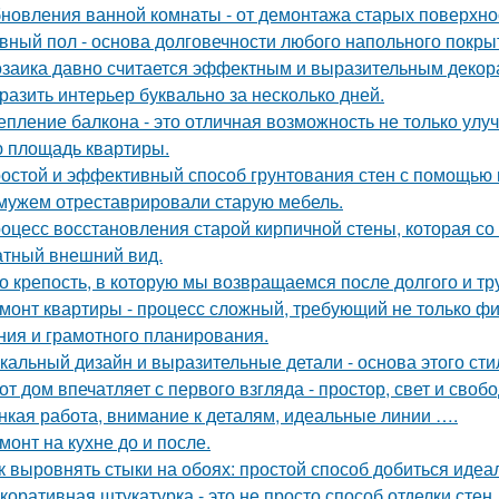
новления ванной комнаты - от демонтажа старых поверхнос
вный пол - основа долговечности любого напольного покрыти
заика давно считается эффектным и выразительным декор
разить интерьер буквально за несколько дней.
епление балкона - это отличная возможность не только ул
 площадь квартиры.
остой и эффективный способ грунтования стен с помощью 
мужем отреставрировали старую мебель.
оцесс восстановления старой кирпичной стены, которая со
атный внешний вид.
о крепость, в которую мы возвращаемся после долгого и тр
монт квартиры - процесс сложный, требующий не только фи
ния и грамотного планирования.
кальный дизайн и выразительные детали - основа этого сти
от дом впечатляет с первого взгляда - простор, свет и своб
нкая работа, внимание к деталям, идеальные линии ….
монт на кухне до и после.
к выровнять стыки на обоях: простой способ добиться идеал
коративная штукатурка - это не просто способ отделки сте