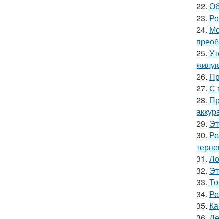
22.
Об
23.
Ро
24.
Мо
преоб
25.
Ут
жилую
26.
Пр
27.
С 
28.
Пр
аккур
29.
Эт
30.
Ре
терпе
31.
Ло
32.
Эт
33.
То
34.
Ре
35.
Ка
36.
Де