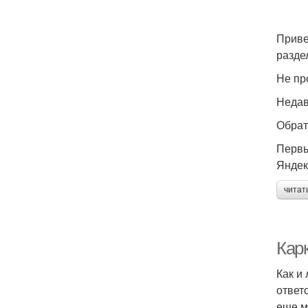
Приве
разде
Не пр
Недав
Обрат
Первы
Яндек
читат
Кар
Как и
ответ
еще м