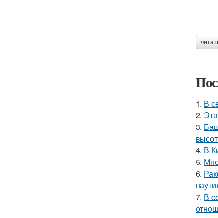
читат
Пос
1.
В с
2.
Эта
3.
Баш
высот
4.
В К
5.
Мно
6.
Рак
наутил
7.
В c
отнош