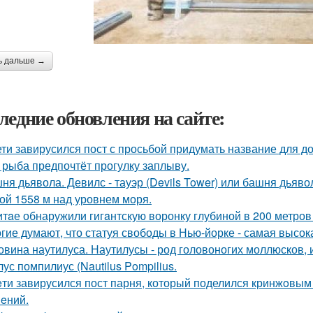
ь дальше →
ледние обновления на сайте:
ети завирусился пост с просьбой придумать название для д
 рыба предпочтёт прогулку заплыву.
ня дьявола. Девилс - тауэр (Devils Tower) или башня дьяв
ой 1558 м над уровнем моря.
итaе обнаружили гигaнтскую воронку глубиной в 200 метро
гие думают, что статуя свободы в Нью-йорке - самая высок
овина наутилуса. Наутилусы - род головоногих моллюсков,
ус помпилиус (Nautilus Pompilius.
eти завирусился пост парня, который поделился кринжoвым 
eний.