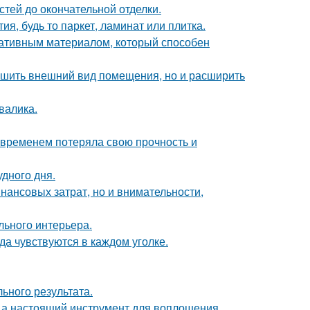
тей до окончательной отделки.
я, будь то паркет, ламинат или плитка.
ативным материалом, который способен
учшить внешний вид помещения, но и расширить
валика.
 временем потеряла свою прочность и
удного дня.
нансовых затрат, но и внимательности,
льного интерьера.
ода чувствуются в каждом уголке.
ьного результата.
н, а настоящий инструмент для воплощения