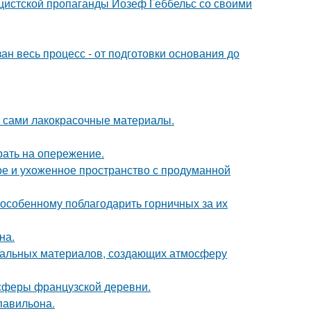
ацистской пропаганды Йозеф Геббельс со своими
ан весь процесс - от подготовки основания до
м сами лакокрасочные материалы.
рать на опережение.
е и ухоженное пространство с продуманной
-особенному поблагодарить горничных за их
на.
уральных материалов, создающих атмосферу
осферы французской деревни.
павильона.