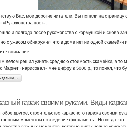
тствую Вас, мои дорогие читатели. Вы попали на страницу 
л «Рукожопства пост«.
ошло и полгода после рукожопства с кормушкой и снова зач
но с ужасом обнаружил, что в доме нет ни одной скамейки 
ите внимание
м делом решил узнать среднюю стоимость скамейки, а то мо
с Маркет «нарисовал» мне цифру в 5000 р., то понял, что б
ь дальше →
касный гараж своими руками. Виды карка
 любое другое, строительство каркасного гаража своими р
ственным моментом возведение фундамента. Но когда этот э
ножество важных моментов, которые никак нельзя упускать 