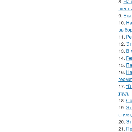
8.
На 
шесть
9.
Ека
10.
На
выбор
11.
Ре
12.
Эт
13.
В 
14.
Ге
15.
Па
16.
На
геоме
17.
"В
труд.
18.
Со
19.
Эт
стиля
20.
Эт
21.
Пр