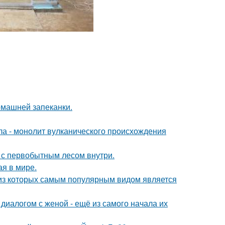
омашней запеканки.
ола - монолит вулканического происхождения
в с первобытным лесом внутри.
ая в мире.
 из которых самым популярным видом является
диалогом с женой - ещё из самого начала их