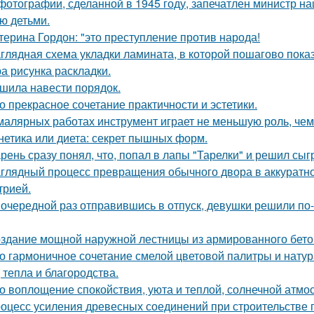
фотографии, сделанной в 1945 году, запечатлен министр н
ю детьми.
терина Гордон: "это преступление против народа!
глядная схема укладки ламината, в которой пошагово показ
а рисунка раскладки.
шила навести порядок.
о прекрасное сочетание практичности и эстетики.
малярных работах инструмент играет не меньшую роль, че
нетика или диета: секрет пышных форм.
рень сразу понял, что, попал в лапы "Тарелки" и решил сыг
глядный процесс превращения обычного двора в аккуратно
трией.
 очередной раз отправившись в отпуск, девушки решили по
здание мощной наружной лестницы из армированного бето
о гармоничное сочетание смелой цветовой палитры и нат
, тепла и благородства.
о воплощение спокойствия, уюта и теплой, солнечной атм
оцесс усиления древесных соединений при строительстве 