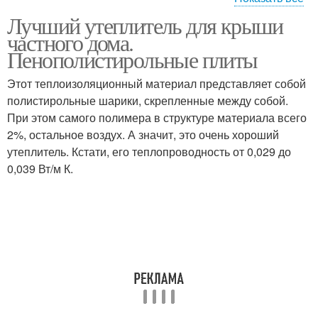
Лучший утеплитель для крыши
Базальтовый
Утеплители для
частного дома.
утеплитель
мансардной крыши
Пенополистирольные плиты
Этот теплоизоляционный материал представляет собой
Требования к
Утеплитель для скатной
полистирольные шарики, скрепленные между собой.
мансардному
или
При этом самого полимера в структуре материала всего
утеплителю
2%, остальное воздух. А значит, это очень хороший
утеплитель. Кстати, его теплопроводность от 0,029 до
0,039 Вт/м К.
Утеплитель для
Технониколь в
плоской кровли
конструкциях