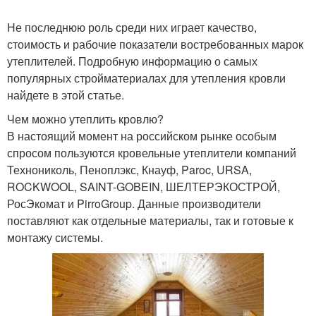
утеплителю
Не последнюю роль среди них играет качество,
стоимость и рабочие показатели востребованных марок
Кровельные
Теплоизоляции для
утеплителей. Подробную информацию о самых
утеплители
крыши
популярных стройматериалах для утепления кровли
найдете в этой статье.
Чем можно утеплить кровлю?
В настоящий момент на российском рынке особым
спросом пользуются кровельные утеплители компаний
Технониколь, Пеноплэкс, Кнауф, Paroc, URSA,
ROCKWOOL, SAINT-GOBEIN, ШЕЛТЕРЭКОСТРОЙ,
РосЭкомат и PirroGroup. Данные производители
поставляют как отдельные материалы, так и готовые к
монтажу системы.