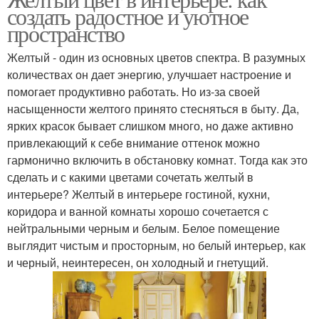
Цветы в дизайне
Цвета в интерьерах
создать радостное и уютное
пространство
Желтый - один из основных цветов спектра. В разумных
Интерьер в желтых
количествах он дает энергию, улучшает настроение и
Атмосферы в комнате
тонах
помогает продуктивно работать. Но из-за своей
насыщенности желтого принято стесняться в быту. Да,
ярких красок бывает слишком много, но даже активно
привлекающий к себе внимание оттенок можно
Ванная комната
гармонично включить в обстановку комнат. Тогда как это
сделать и с какими цветами сочетать желтый в
интерьере? Желтый в интерьере гостиной, кухни,
коридора и ванной комнаты хорошо сочетается с
нейтральными черным и белым. Белое помещение
выглядит чистым и просторным, но белый интерьер, как
и черный, неинтересен, он холодный и гнетущий.