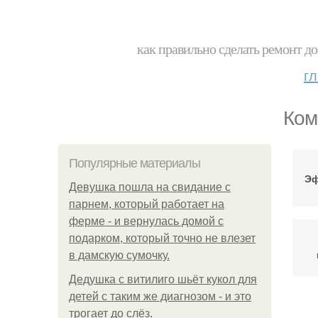
как правильно сделать ремонт до
г
Ком
Популярные материалы
Эф
Девушка пошла на свидание с
парнем, который работает на
ферме - и вернулась домой с
подарком, который точно не влезет
в дамскую сумочку.
Дедушка с витилиго шьёт кукол для
детей с таким же диагнозом - и это
трогает до слёз.