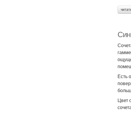
читат
Син
Сочет
гамме
ощуще
помещ
Есть 
повер
больш
Цвет 
сочет