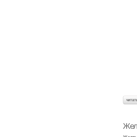
читат
Желт