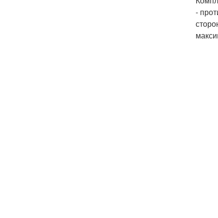
Компл
- про
сторо
макси