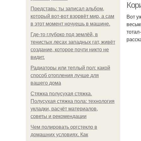
Кор
Представь: ты записал альбом,
Вот у
который вот-вот взорвёт мир, а сам
весьм
в этот момент ночуешь в машине.
тотал
Где-то глубоко под землёй, в
расск
тенистых лесах западных гат, живёт
создание, которое почти никто не
видит.
Радиаторы или теплый пол: какой
способ отопления лучше для
вашего дома
Стяжка полусухая стяжка.
Полусухая стяжка пола: технология
укладки, расчёт материалов,
советы и рекомендации
Чем полировать оргстекло в
домашних условиях. Как