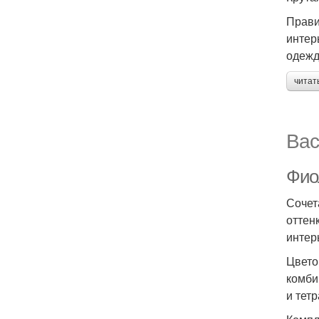
Прави
интер
одежд
читат
Вас
Фио
Сочет
оттен
интерь
Цвето
комби
и тет