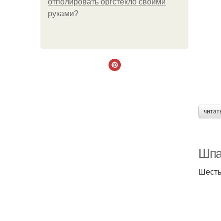
отполировать оргстекло своими
руками?
читат
Шпа
Шесть