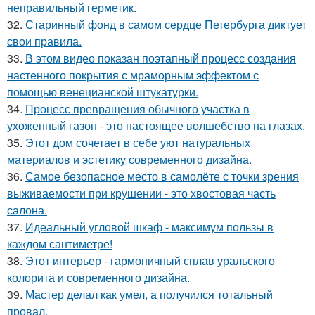
неправильный герметик.
32.
Старинный фонд в самом сердце Петербурга диктует
свои правила.
33.
В этом видео показан поэтапный процесс создания
настенного покрытия с мраморным эффектом с
помощью венецианской штукатурки.
34.
Процесс превращения обычного участка в
ухоженный газон - это настоящее волшебство на глазах.
35.
Этот дом сочетает в себе уют натуральных
материалов и эстетику современного дизайна.
36.
Самое безопасное место в самолёте с точки зрения
выживаемости при крушении - это хвостовая часть
салона.
37.
Идеальный угловой шкаф - максимум пользы в
каждом сантиметре!
38.
Этот интерьер - гармоничный сплав уральского
колорита и современного дизайна.
39.
Мастер делал как умел, а получился тотальный
провал.