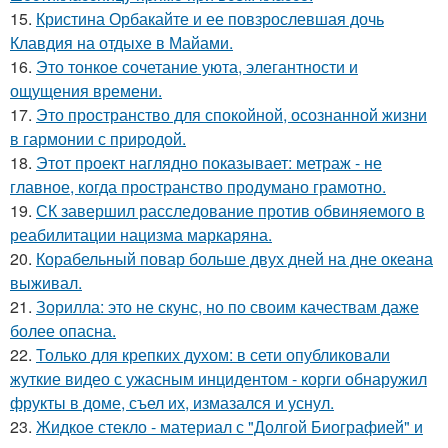
15.
Кристина Орбакайте и ее повзрослевшая дочь
Клавдия на отдыхе в Майами.
16.
Это тонкое сочетание уюта, элегантности и
ощущения времени.
17.
Это пространство для спокойной, осознанной жизни
в гармонии с природой.
18.
Этот проект наглядно показывает: метраж - не
главное, когда пространство продумано грамотно.
19.
СК завершил расследование против обвиняемого в
реабилитации нацизма маркаряна.
20.
Корабельный повар больше двух дней на дне океана
выживал.
21.
Зорилла: это не скунс, но по своим качествам даже
более опасна.
22.
Только для крепких духом: в сети опубликовали
жуткие видео с ужасным инцидентом - корги обнаружил
фрукты в доме, съел их, измазался и уснул.
23.
Жидкое стекло - материал с "Долгой Биографией" и