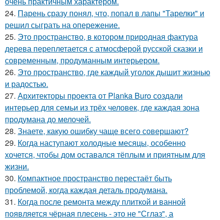
очень практичным характером.
24.
Парень сразу понял, что, попал в лапы "Тарелки" и
решил сыграть на опережение.
25.
Это пространство, в котором природная фактура
дерева переплетается с атмосферой русской сказки и
современным, продуманным интерьером.
26.
Это пространство, где каждый уголок дышит жизнью
и радостью.
27.
Архитекторы проекта от Planka Buro создали
интерьер для семьи из трёх человек, где каждая зона
продумана до мелочей.
28.
Знаете, какую ошибку чаще всего совершают?
29.
Когда наступают холодные месяцы, особенно
хочется, чтобы дом оставался тёплым и приятным для
жизни.
30.
Компактное пространство перестаёт быть
проблемой, когда каждая деталь продумана.
31.
Когда после ремонта между плиткой и ванной
появляется чёрная плесень - это не "Сглаз", а