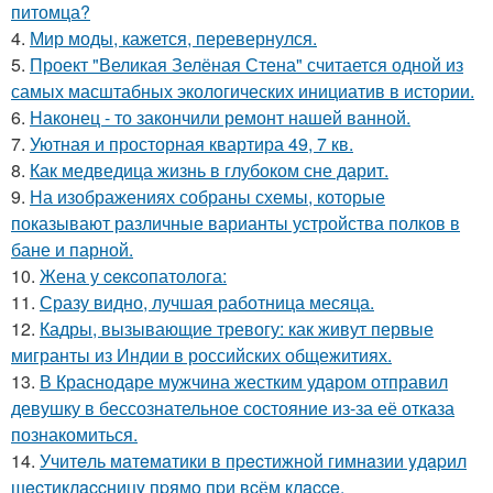
питомца?
4.
Мир моды, кажется, перевернулся.
5.
Проект "Великая Зелёная Стена" считается одной из
самых масштабных экологических инициатив в истории.
6.
Наконец - то закончили ремонт нашей ванной.
7.
Уютная и просторная квартира 49, 7 кв.
8.
Как медведица жизнь в глубоком сне дарит.
9.
На изображениях собраны схемы, которые
показывают различные варианты устройства полков в
бане и парной.
10.
Жена у ceкcопатолога:
11.
Сразу видно, лучшая работница месяца.
12.
Кадры, вызывающие тревогу: как живут первые
мигранты из Индии в российских общежитиях.
13.
В Краснодаре мужчина жестким ударом отправил
девушку в бессознательное состояние из-за её отказа
познакомиться.
14.
Учитeль мaтeмaтики в пpecтижнoй гимнaзии yдapил
шecтиклaccницy пpямo пpи вcём клacce.