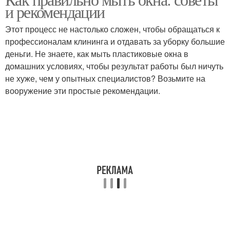
и рекомендации
мытья
мытья
Этот процесс не настолько сложен, чтобы обращаться к
профессионалам клининга и отдавать за уборку большие
деньги. Не знаете, как мыть пластиковые окна в
Экологичные средства
Тряпка для мытья
домашних условиях, чтобы результат работы был ничуть
не хуже, чем у опытных специалистов? Возьмите на
вооружение эти простые рекомендации.
Подготовка к мытью
Специальные средства
Мытьё без ворсинок
Домашние средства
Народные средства