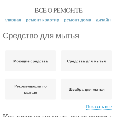
ВСЕ О РЕМОНТЕ
главная
ремонт квартир
ремонт дома
дизайн
Средство для мытья
Моющие средства
Средства для мытья
Рекомендации по
Швабра для мытья
мытью
Показать все
Как правильно мыть окна: советы
Приспособления для
Инструменты для