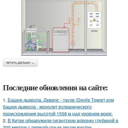
читать дальше →
Последние обновления на сайте:
1.
Башня дьявола. Девилс - тауэр (Devils Tower) или
башня дьявола - монолит вулканического
происхождения высотой 1558 м над уровнем моря.
2.
В Китaе обнаружили гигaнтскую воронку глубиной в
200 метров с первобытным лесом внутри.