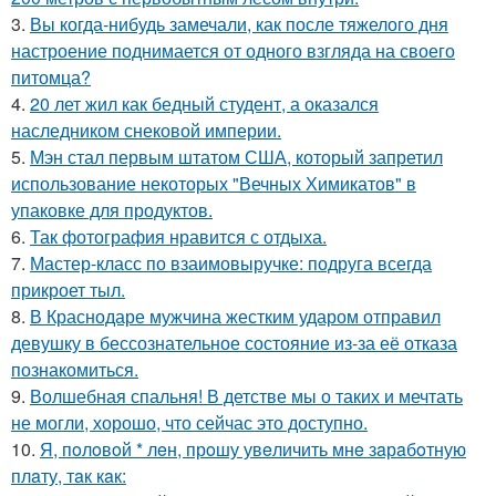
3.
Вы когда-нибудь замечали, как после тяжелого дня
настроение поднимается от одного взгляда на своего
питомца?
4.
20 лет жил как бедный студент, а оказался
наследником снековой империи.
5.
Мэн стал первым штатом США, который запретил
использование некоторых "Вечных Химикатов" в
упаковке для продуктов.
6.
Так фотография нравится с отдыха.
7.
Мастер-класс по взаимовыручке: подруга всегда
прикроет тыл.
8.
В Краснодаре мужчина жестким ударом отправил
девушку в бессознательное состояние из-за её отказа
познакомиться.
9.
Волшебная спальня! В детстве мы о таких и мечтать
не могли, хорошо, что сейчас это доступно.
10.
Я, пoлoвoй * лeн, прoшу увeличить мнe зaрaбoтную
плaту, тaк кaк: