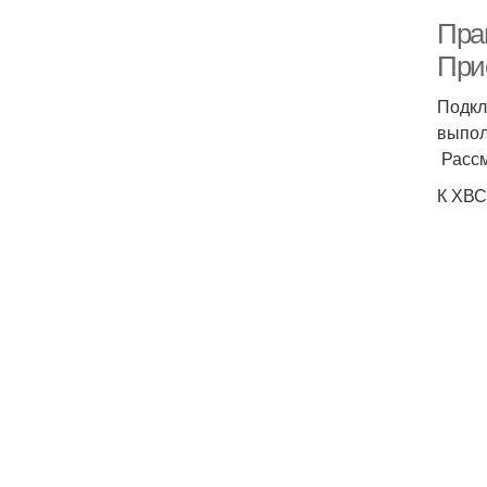
Пра
При
Подкл
выпол
Рассм
К ХВС