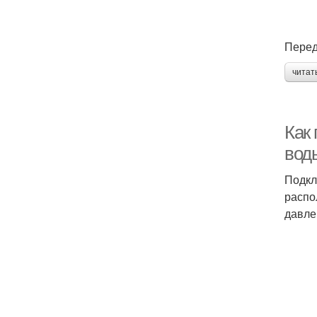
Перед
читат
Как
вод
Подкл
распо
давле