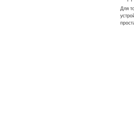
Для т
устро
прост