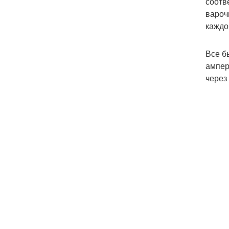
соотв
вароч
каждо
Все б
ампер
через