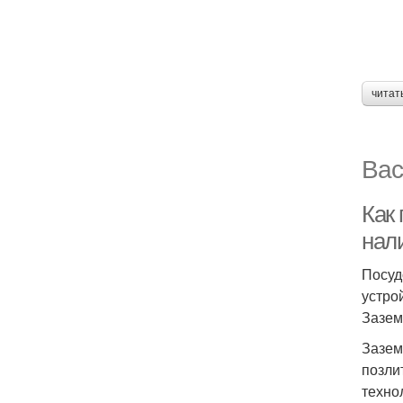
читат
Вас
Как
нал
Посуд
устро
Зазем
Зазем
позли
техно