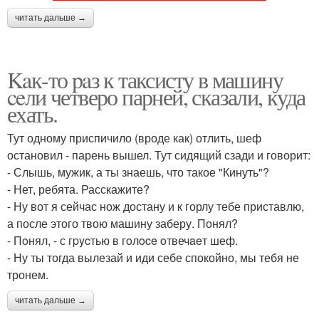
читать дальше →
Kaк-то paз к таксисту в машину
ceли четверо парней, сказали, куда
ехать.
Тут одному приспичило (вроде как) отлить, шеф
остановил - парень вышел. Тут сидящий сзади и говорит:
- Слышь, мужик, а ты знаешь, что такое "Кинуть"?
- Нет, ребята. Расскажите?
- Ну вот я сейчас нож достану и к горлу тебе приставлю,
а после этого твою машину заберу. Понял?
- Пoнял, - с гpycтью в гoлoce oтвечaeт шеф.
- Ну ты тогда вылезай и иди себе спокойно, мы тебя не
тронем.
читать дальше →