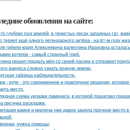
ледние обновления на сайте:
-то глубоко под землёй, в тенистых лесах западных гат, жив
о теряет ещё одного легендарного актёра - на 81-м году жи
ле гибели юрия Алексеевича валентина Ивановна осталась
ьмин котелок - самый странный гриб.
чина решил продать мёд со своей пасеки и отправил покупа
того ракурса сложно узнать родную землю.
етская таблица наблюдательности.
ри - купе - это современное и практичное решение, которое
мить место.
лядная схема укладки ламината, в которой пошагово показа
а рисунка раскладки.
итация камня и кирпича уже давно заняла прочное место в
льной.
вчонки, нужна помощь!