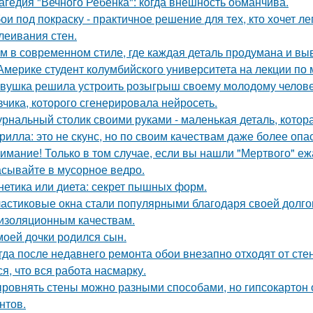
агедия "Вечного Ребенка": когда внешность обманчива.
ои под покраску - практичное решение для тех, кто хочет л
леивания стен.
м в современном стиле, где каждая деталь продумана и вы
Америке студент колумбийского университета на лекции по
вушка решила устроить розыгрыш своему молодому человеку
вчика, которого сгенерировала нейросеть.
рнальный столик своими руками - маленькая деталь, котор
рилла: это не скунс, но по своим качествам даже более опа
имание! Только в том случае, если вы нашли "Мертвого" еж
сывайте в мусорное ведро.
нетика или диета: секрет пышных форм.
астиковые окна стали популярными благодаря своей долгов
изоляционным качествам.
моей дочки родился сын.
гда после недавнего ремонта обои внезапно отходят от сте
ся, что вся работа насмарку.
ровнять стены можно разными способами, но гипсокартон 
нтов.