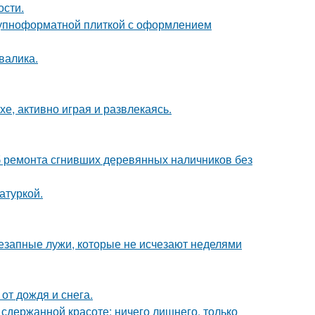
ости.
рупноформатной плиткой с оформлением
валика.
е, активно играя и развлекаясь.
 ремонта сгнивших деревянных наличников без
атуркой.
внезапные лужи, которые не исчезают неделями
от дождя и снега.
сдержанной красоте: ничего лишнего, только