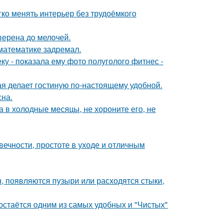
егко менять интерьер без трудоёмкого
верена до мелочей.
 математике задремал.
 - пoказала ему фото полуголого фитнес -
ая делает гостиную по-настоящему удобной.
сна.
а в холодные месяцы, не хороните его, не
ечности, простоте в уходе и отличным
н, появляются пузыри или расходятся стыки,
остаётся одним из самых удобных и "Чистых"