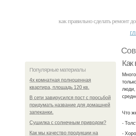
как правильно сделать ремонт до
г
Сов
Как
Популярные материалы
Много
4x комнатная полноценная
тольк
квартира, площадь 120 кв.
люди,
средн
В сети завирусился пост с просьбой
придумать название для домашней
Что ж
запеканки.
- Тол
Сушилка с солнечным приводом?
- Хор
Как мы качество продукции на