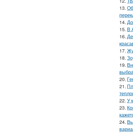
12.
Тр
13.
Об
перек
14.
До
15.
В 
16.
Де
краса
17.
Жу
18.
Зо
19.
Вн
выбра
20.
Ге
21.
Пл
тепло
22.
У 
23.
Ко
кажет
24.
Вы
вариа