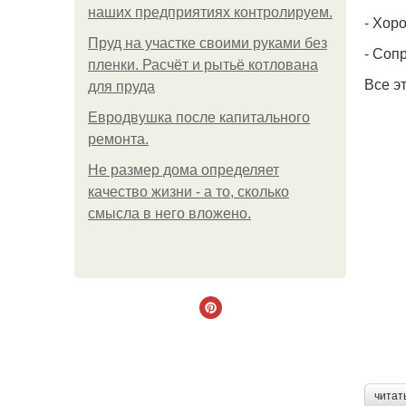
наших предприятиях контролируем.
- Хор
Пруд на участке своими руками без
- Соп
пленки. Расчёт и рытьё котлована
Все э
для пруда
Евродвушка после капитального
ремонта.
Не размер дома определяет
качество жизни - а то, сколько
смысла в него вложено.
читат