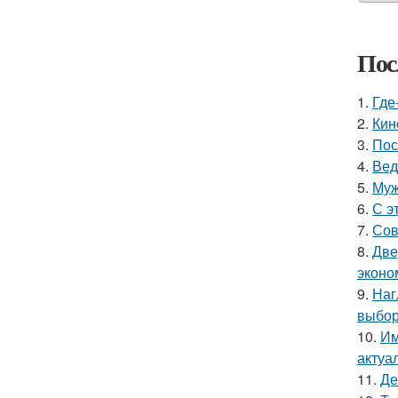
Пос
1.
Где
2.
Кин
3.
Пос
4.
Вед
5.
Муж
6.
С э
7.
Сов
8.
Две
эконо
9.
Наг
выбор
10.
Им
актуа
11.
Де