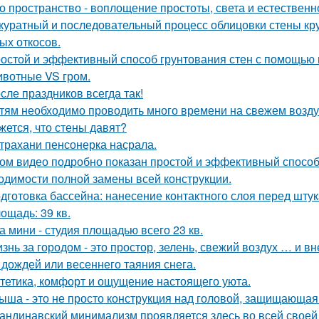
о пространство - воплощение простоты, света и естественн
куратный и последовательный процесс облицовки стены к
ых откосов.
остой и эффективный способ грунтования стен с помощью 
вотные VS гром.
сле праздников всегда так!
тям необходимо проводить много времени на свежем воздух
жется, что стены давят?
трахани пенсонерка насрала.
ом видео подробно показан простой и эффективный способ
одимости полной замены всей конструкции.
дготовка бассейна: нанесение контактного слоя перед штук
ощадь: 39 кв.
а мини - студия площадью всего 23 кв.
знь за городом - это простор, зелень, свежий воздух … и 
 дождей или весеннего таяния снега.
тетика, комфорт и ощущение настоящего уюта.
ыша - это не просто конструкция над головой, защищающая 
андинавский минимализм проявляется здесь во всей своей 