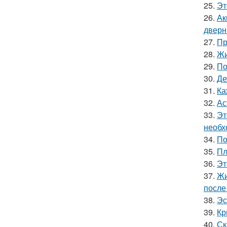
25.
Эт
26.
Ак
дверн
27.
Пр
28.
Жи
29.
По
30.
Де
31.
Ка
32.
Ас
33.
Эт
необх
34.
По
35.
Пл
36.
Эт
37.
Жи
после
38.
Эс
39.
Кр
40.
Ск