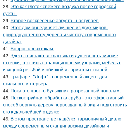
38.
Это как глоток свежего воздуха после городской
суеты.
39.
Второе воскресенье августа - наступает.
40.
Этот дом объединяет лучшее из двух миров:
природную теплоту дерева и чистоту современного
дизайна.
41.
Вопрос к знактокам.
42.
Здесь сочетаются классика и душевность: мягкие
оттенки, текстиль с традиционными узорами, мебель с
изящной резьбой и обивкой из приятных тканей.
43.
Трафарет "Лофт" - современный акцент для
стильного интерьера.
44.
Пока это просто булыжник, разрезанный пополам.
45.
Пескоструйная обработка сруба - это эффективный
способ вернуть дереву первозданный вид и подготовить
его к дальнейшей отделке.
46.
В этом пространстве нашёлся гармоничный диалог
между современным скандинавским дизайном и