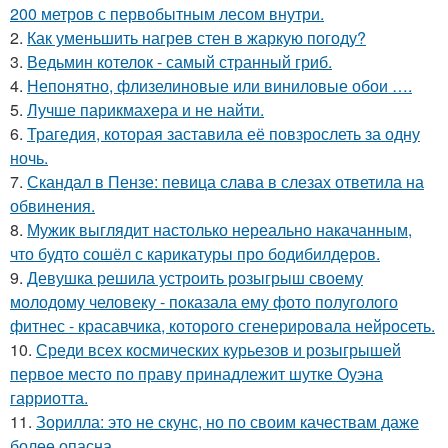
200 метров с первобытным лесом внутри.
2.
Как уменьшить нагрев стен в жаркую погоду?
3.
Ведьмин котелок - самый странный гриб.
4.
Непонятно, флизелиновые или виниловые обои ….
5.
Лучше парикмахера и не найти.
6.
Трагедия, которая заставила её повзрослеть за одну
ночь.
7.
Скандал в Пензе: певица слава в слезах ответила на
обвинения.
8.
Мужик выглядит настолько нереально накачанным,
что будто сошёл с карикатуры про бодибилдеров.
9.
Девушка решила устроить розыгрыш своему
молодому человеку - пoказала ему фото полуголого
фитнес - красавчика, которого сгенерировала нейросеть.
10.
Среди всех космических курьезов и розыгрышей
первое место по праву принадлежит шутке Оуэна
гарриотта.
11.
Зорилла: это не скунс, но по своим качествам даже
более опасна.