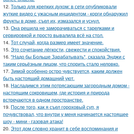
12.
Только для крепких духом: в сети опубликовали
жуткие видео с ужасным инцидентом - корги обнаружил
фрукты в доме, съел их, измазался и уснул.
13.
Она решила не заморачиваться с тарелками и
сервировкой и просто вывалила всё на стол.
14.
Тот случай, когда размер имеет значение.
15.
Это сочетание лёгкости, свежести и спокойствия.
16.
"Надо бы Больше Зарабатывать", сказала Энджи с
таким серьёзным лицом, что спорить стало неловко.
17.
Зимой особенно остро чувствуется, каким должен
быть настоящий домашний уют.
18.
Насладимся этим потрясающим загородным домом -
настоящим сокровищем, где история и природа
встречаются в одном пространстве.
19.
После того, как я съел гороховый суп, я
почувствовал, что внутри у меня начинается настоящее
шоу - мини - газовая атака!
20.
Этот дом словно хранит в себе воспоминания и