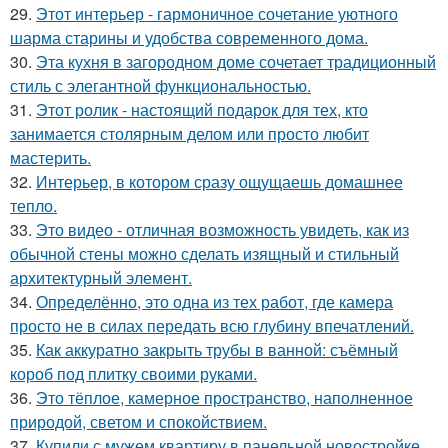
29.
Этот интерьер - гармоничное сочетание уютного
шарма старины и удобства современного дома.
30.
Эта кухня в загородном доме сочетает традиционный
стиль с элегантной функциональностью.
31.
Этот ролик - настоящий подарок для тех, кто
занимается столярным делом или просто любит
мастерить.
32.
Интерьер, в котором сразу ощущаешь домашнее
тепло.
33.
Это видео - отличная возможность увидеть, как из
обычной стены можно сделать изящный и стильный
архитектурный элемент.
34.
Определённо, это одна из тех работ, где камера
просто не в силах передать всю глубину впечатлений.
35.
Как аккуратно закрыть трубы в ванной: съёмный
короб под плитку своими руками.
36.
Это тёплое, камерное пространство, наполненное
природой, светом и спокойствием.
37.
Купили с мужем квартиру в панельной новостройке.