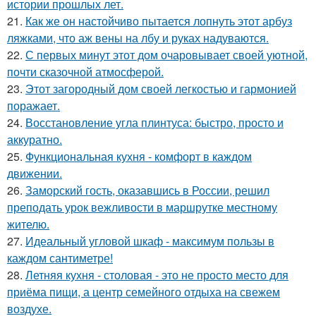
истории прошлых лет.
21.
Как же он настойчиво пытается лопнуть этот арбуз
ляжками, что аж вены на лбу и руках надуваются.
22.
С первых минут этот дом очаровывает своей уютной,
почти сказочной атмосферой.
23.
Этот загородный дом своей легкостью и гармонией
поражает.
24.
Восстановление угла плинтуса: быстро, просто и
аккуратно.
25.
Функциональная кухня - комфорт в каждом
движении.
26.
Заморский гость, оказавшись в России, решил
преподать урок вежливости в маршрутке местному
жителю.
27.
Идеальный угловой шкаф - максимум пользы в
каждом сантиметре!
28.
Летняя кухня - столовая - это не просто место для
приёма пищи, а центр семейного отдыха на свежем
воздухе.