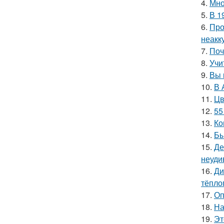
4.
Мно
5.
В 1
6.
Про
неакк
7.
Поч
8.
Учи
9.
Вы 
10.
В 
11.
Цв
12.
55
13.
Ко
14.
Бы
15.
Де
неуди
16.
Ди
тёпло
17.
Оп
18.
На
19.
Эт