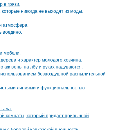
 в грязи.
, которые никогда не выходят из моды.
ая атмосфера.
ь воедино.
и мебели.
 дерева и характер молодого хозяина.
то аж вены на лбу и руках надуваются.
 использованием безвоздушной распылительной
 чистыми линиями и функциональностью
тала.
ой комнаты, который придаёт привычной
ину с бородой кавказской внешности.