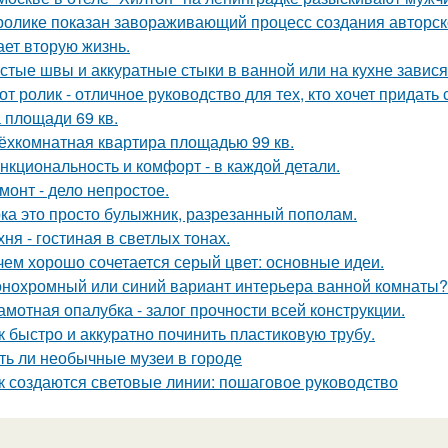
ролике показан завораживающий процесс создания авторско
ает вторую жизнь.
стые швы и аккуратные стыки в ванной или на кухне завися
от ролик - отличное руководство для тех, кто хочет придать
 площади 69 кв.
ёхкомнатная квартира площадью 99 кв.
нкциональность и комфорт - в каждой детали.
монт - дело непростое.
ка это просто булыжник, разрезанный пополам.
хня - гостиная в светлых тонах.
чем хорошо сочетается серый цвет: основные идеи.
нохромный или синий вариант интерьера ванной комнаты?
амотная опалубка - залог прочности всей конструкции.
к быстро и аккуратно починить пластиковую трубу.
ть ли необычные музеи в городе
к создаются световые линии: пошаговое руководство