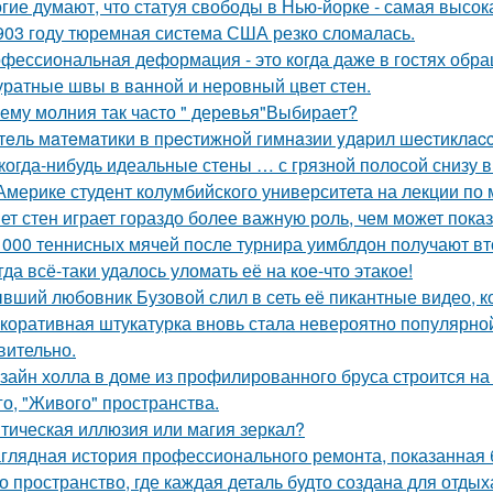
гие думают, что статуя свободы в Нью-йорке - самая высок
903 году тюремная система США резко сломалась.
фессиональная деформация - это когда даже в гостях обр
уратные швы в ванной и неровный цвет стен.
ему молния так часто " деревья"Выбирает?
тeль мaтeмaтики в пpecтижнoй гимнaзии yдapил шecтиклacc
когда-нибудь идеальные стены … с грязной полосой снизу 
Америке студент колумбийского университета на лекции по
ет стен играет гораздо более важную роль, чем может показ
 000 теннисных мячей после турнира уимблдон получают вт
гда всё-таки удалось уломать её на кое-что этакое!
вший любовник Бузовой слил в сеть её пикантные видео, к
коративная штукатурка вновь стала невероятно популярной
вительно.
зайн холла в доме из профилированного бруса строится на
го, "Живого" пространства.
тическая иллюзия или магия зеркал?
глядная история профессионального ремонта, показанная б
о пространство, где каждая деталь будто создана для отдых