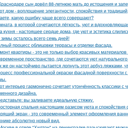
Краснодаре сын довёл 88-летнюю мать до истощения и запер
от дом - воплощение элегантности, спокойствия и традиций
аете, какую ошибку чаще всего совершают?
мната, в которой сочетаются лёгкость, уют и вдохновляющ
а кухня - настоящее сердце дома, где уют и эстетика слилис
 зимы осталось всего семь дней!
лный процесс облицовки террасы и отделки фасада.
монт квартиры - это не только выбор красивых материалов 
временное пространство, где сочетаются уют натурального
к же он настойчиво пытается лопнуть этот арбуз ляжками, ч
оцесс профессиональной окраски фасадной поверхности с
мы.
от интерьер гармонично сочетает утончённость классики с
менного дизайна.
едставьте: вы заливаете идеальную стяжку.
осторная спальня настоящим оазисом уюта и спокойствия с
рящий экран - это современный элемент оформления ванн
хнике абсолютно новый вид.
Москве в отеле "Хилтон" на ленинградке разыскивают мужч