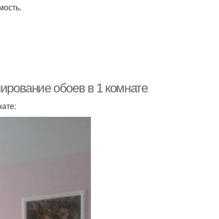
мость.
нирование обоев в 1 комнате
нате: