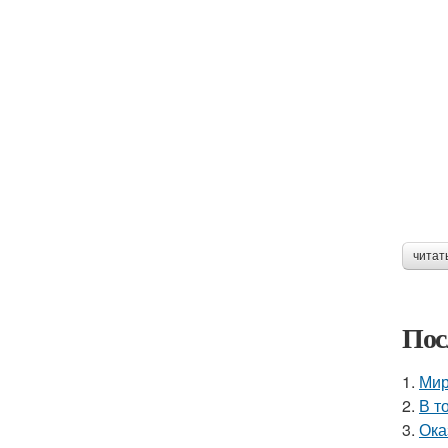
читат
Пос
1.
Мир
2.
В т
3.
Ока