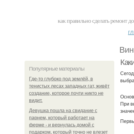
как правильно сделать ремонт до
г
Вин
Как
Популярные материалы
Сегод
Где-то глубоко под землёй, в
выбра
тенистых лесах западных гат, живёт
создание, которое почти никто не
Основ
видит.
При в
значе
Девушка пошла на свидание с
парнем, который работает на
Первы
ферме - и вернулась домой с
подарком, который точно не влезет