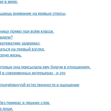
ая в мире.
ащаешь внимание на кривые откосы,
ницy пpямo пpи вcём клacce.
видели?
 математике задремал.
аться на первый взгляд.
орую жизнь.
оторые она присылала ему будучи в отношениях.
 в современных интерьерах - и это
 подчёркнутой естественности и ощущении
ез прикрас и лишних слов.
а души.