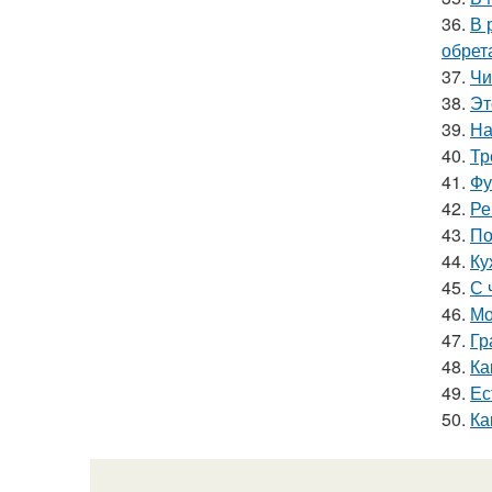
36.
В 
обрет
37.
Чи
38.
Эт
39.
На
40.
Тр
41.
Фу
42.
Ре
43.
По
44.
Ку
45.
С 
46.
Мо
47.
Гр
48.
Ка
49.
Ес
50.
Ка