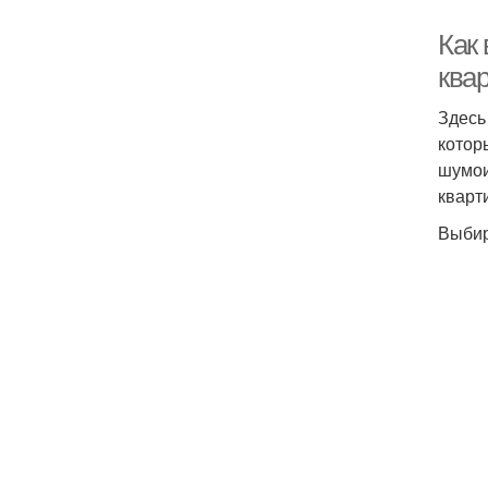
Как
ква
Здесь
котор
шумои
кварт
Выбир