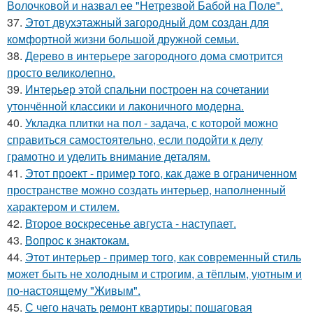
Волочковой и назвал ее "Нетрезвой Бабой на Поле".
37.
Этот двухэтажный загородный дом создан для
комфортной жизни большой дружной семьи.
38.
Дерево в интерьере загородного дома смотрится
просто великолепно.
39.
Интерьер этой спальни построен на сочетании
утончённой классики и лаконичного модерна.
40.
Укладка плитки на пол - задача, с которой можно
справиться самостоятельно, если подойти к делу
грамотно и уделить внимание деталям.
41.
Этот проект - пример того, как даже в ограниченном
пространстве можно создать интерьер, наполненный
характером и стилем.
42.
Второе воскресенье августа - наступает.
43.
Вопрос к знактокам.
44.
Этот интерьер - пример того, как современный стиль
может быть не холодным и строгим, а тёплым, уютным и
по-настоящему "Живым".
45.
С чего начать ремонт квартиры: пошаговая