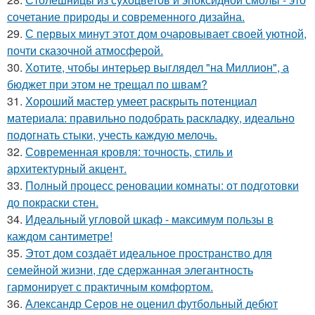
сочетание природы и современного дизайна.
29.
С первых минут этот дом очаровывает своей уютной,
почти сказочной атмосферой.
30.
Хотите, чтобы интерьер выглядел "на Миллион", а
бюджет при этом не трещал по швам?
31.
Хороший мастер умеет раскрыть потенциал
материала: правильно подобрать раскладку, идеально
подогнать стыки, учесть каждую мелочь.
32.
Современная кровля: точность, стиль и
архитектурный акцент.
33.
Полный процесс реновации комнаты: от подготовки
до покраски стен.
34.
Идеальный угловой шкаф - максимум пользы в
каждом сантиметре!
35.
Этот дом создаёт идеальное пространство для
семейной жизни, где сдержанная элегантность
гармонирует с практичным комфортом.
36.
Александр Серов не оценил футбольный дебют