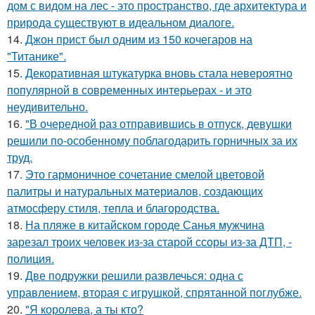
дом с видом на лес - это пространство, где архитектура и
природа существуют в идеальном диалоге.
14.
Джон прист был одним из 150 кочегаров на
"Титанике".
15.
Декоративная штукатурка вновь стала невероятно
популярной в современных интерьерах - и это
неудивительно.
16.
"В очередной раз отправившись в отпуск, девушки
решили по-особенному поблагодарить горничных за их
труд.
17.
Это гармоничное сочетание смелой цветовой
палитры и натуральных материалов, создающих
атмосферу стиля, тепла и благородства.
18.
На пляже в китайском городе Санья мужчина
зарезал троих человек из-за старой ссоры из-за ДТП, -
полиция.
19.
Две подружки решили развлечься: одна с
управлением, вторая с игрушкой, спрятанной поглубже.
20.
"Я королева, а ты кто?