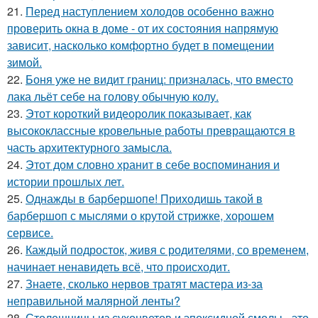
21.
Перед наступлением холодов особенно важно
проверить окна в доме - от их состояния напрямую
зависит, насколько комфортно будет в помещении
зимой.
22.
Боня уже не видит границ: призналась, что вместо
лака льёт себе на голову обычную колу.
23.
Этот короткий видеоролик показывает, как
высококлассные кровельные работы превращаются в
часть архитектурного замысла.
24.
Этот дом словно хранит в себе воспоминания и
истории прошлых лет.
25.
Однажды в барбершопе! Приходишь такой в
барбершоп с мыслями о крутой стрижке, хорошем
сервисе.
26.
Каждый подросток, живя с родителями, со временем,
начинает ненавидеть всё, что происходит.
27.
Знаете, сколько нервов тратят мастера из-за
неправильной малярной ленты?
28.
Столешницы из сухоцветов и эпоксидной смолы - это