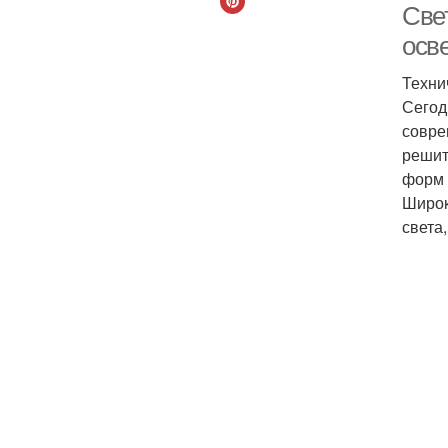
Све
осв
Техни
Сегод
совре
решит
форм 
Широк
света