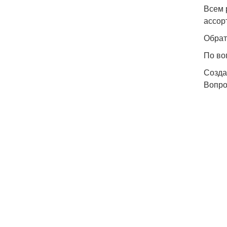
Всем 
ассор
Обрат
По во
Созда
Вопро