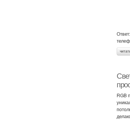
Ответ
телеф
читат
Све
про
RGB п
уника
потол
делаю