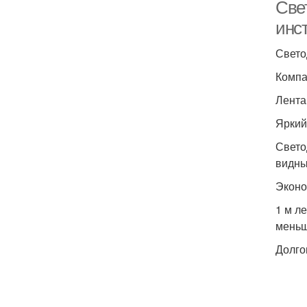
Све
инс
Свето
Компа
Лента
Яркий
Свето
видны
Эконо
1 м л
меньш
Долго