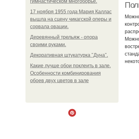
гимнастическом многоборье.
Пол
17 ноября 1955 года Мария Каллас
Можно
вышла на сцену чикагской оперы и
контр
сорвала овации.
распр
Деревянный трельяж - опора
Можно
своими руками.
востр
станд
Декоративная штукатурка "Дуна".
некот
Какие лучше обои поклеить в зале.
Особенности комбинирования
обоев двух цветов в зале