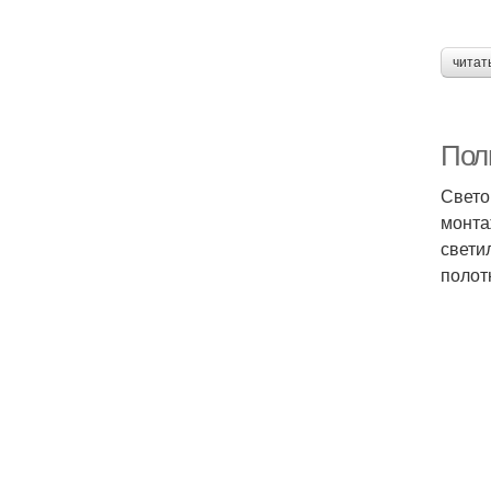
читат
Полн
Свето
монта
свети
полот