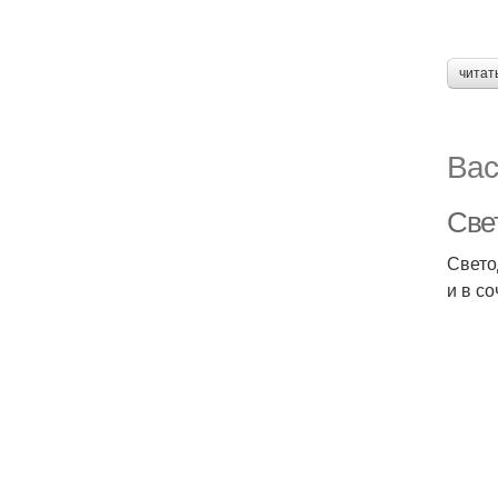
читат
Вас
Све
Свето
и в с