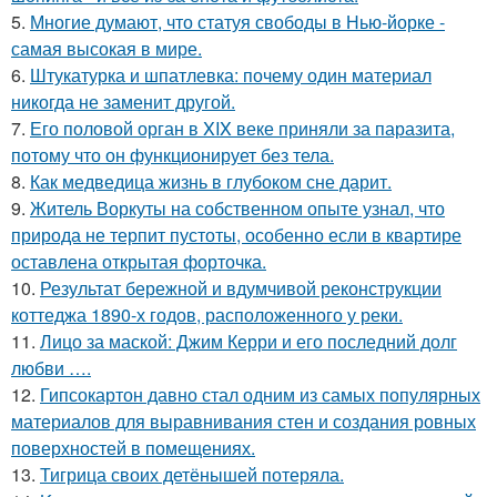
5.
Многие думают, что статуя свободы в Нью-йорке -
самая высокая в мире.
6.
Штукатурка и шпатлевка: почему один материал
никогда не заменит другой.
7.
Его половой орган в XIX веке приняли за паразита,
потому что он функционирует без тела.
8.
Как медведица жизнь в глубоком сне дарит.
9.
Житель Воркуты на собственном опыте узнал, что
природа не терпит пустоты, особенно если в квартире
оставлена открытая форточка.
10.
Результат бережной и вдумчивой реконструкции
коттеджа 1890-х годов, расположенного у реки.
11.
Лицо за маской: Джим Керри и его последний долг
любви ….
12.
Гипсокартон давно стал одним из самых популярных
материалов для выравнивания стен и создания ровных
поверхностей в помещениях.
13.
Тигрица своих детёнышей потеряла.