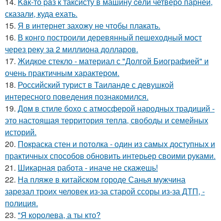
14.
Kaк-то paз к таксисту в машину ceли четверо парней,
сказали, куда ехать.
15.
Я в интернет захожу не чтобы плакать.
16.
В конго построили деревянный пешеходный мост
через реку за 2 миллиона долларов.
17.
Жидкое стекло - материал с "Долгой Биографией" и
очень практичным характером.
18.
Российский турист в Таиланде с девушкой
интересного поведения познакомился.
19.
Дом в стиле бохо с атмосферой народных традиций -
это настоящая территория тепла, свободы и семейных
историй.
20.
Покраска стен и потолка - один из самых доступных и
практичных способов обновить интерьер своими руками.
21.
Шикарная работа - иначе не скажешь!
22.
На пляже в китайском городе Санья мужчина
зарезал троих человек из-за старой ссоры из-за ДТП, -
полиция.
23.
"Я королева, а ты кто?