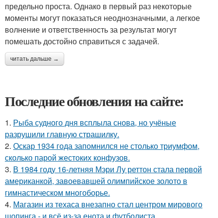
предельно проста. Однако в первый раз некоторые
моменты могут показаться неоднозначными, а легкое
волнение и ответственность за результат могут
помешать достойно справиться с задачей.
читать дальше →
Последние обновления на сайте:
1.
Рыба судного дня всплыла снова, но учёные
разрушили главную страшилку.
2.
Оскар 1934 года запомнился не столько триумфом,
сколько парой жестоких конфузов.
3.
В 1984 году 16-летняя Мэри Лу реттон стала первой
американкой, завоевавшей олимпийское золото в
гимнастическом многоборье.
4.
Магазин из техаса внезапно стал центром мирового
шопинга - и всё из-за енота и футболиста.