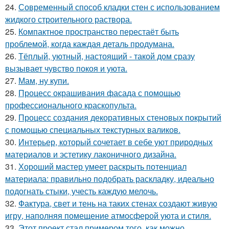
24.
Современный способ кладки стен с использованием
жидкого строительного раствора.
25.
Компактное пространство перестаёт быть
проблемой, когда каждая деталь продумана.
26.
Тёплый, уютный, настоящий - такой дом сразу
вызывает чувство покоя и уюта.
27.
Мам, ну купи.
28.
Процесс окрашивания фасада с помощью
профессионального краскопульта.
29.
Процесс создания декоративных стеновых покрытий
с помощью специальных текстурных валиков.
30.
Интерьер, который сочетает в себе уют природных
материалов и эстетику лаконичного дизайна.
31.
Хороший мастер умеет раскрыть потенциал
материала: правильно подобрать раскладку, идеально
подогнать стыки, учесть каждую мелочь.
32.
Фактура, свет и тень на таких стенах создают живую
игру, наполняя помещение атмосферой уюта и стиля.
33.
Этот проект стал примером того, как можно