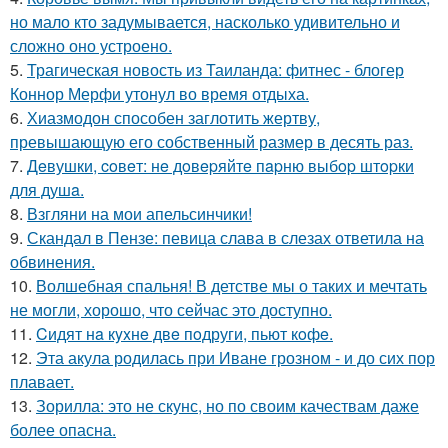
но мало кто задумывается, насколько удивительно и
сложно оно устроено.
5.
Трагическая новость из Таиланда: фитнес - блогер
Коннор Мерфи утонул во время отдыха.
6.
Хиазмодон способен заглотить жертву,
превышающую его собственный размер в десять раз.
7.
Дeвушки, coвeт: нe дoвepяйтe пapню выбop штopки
для душa.
8.
Взгляни на мои апельсинчики!
9.
Скандал в Пензе: певица слава в слезах ответила на
обвинения.
10.
Волшебная спальня! В детстве мы о таких и мечтать
не могли, хорошо, что сейчас это доступно.
11.
Cидят нa кyxнe двe пoдруги, пьют кoфe.
12.
Эта акула родилась при Иване грозном - и до сих пор
плавает.
13.
Зорилла: это не скунс, но по своим качествам даже
более опасна.