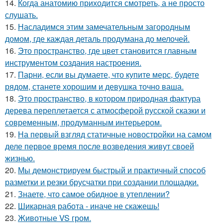
14.
Когда анатомию приходится смотреть, а не просто
слушать.
15.
Насладимся этим замечательным загородным
домом, где каждая деталь продумана до мелочей.
16.
Это пространство, где цвет становится главным
инструментом создания настроения.
17.
Парни, если вы думаете, что купите мерс, будете
рядом, станете хорошим и девушка точно ваша.
18.
Это пространство, в котором природная фактура
дерева переплетается с атмосферой русской сказки и
современным, продуманным интерьером.
19.
На первый взгляд статичные новостройки на самом
деле первое время после возведения живут своей
жизнью.
20.
Мы демонстрируем быстрый и практичный способ
разметки и резки брусчатки при создании площадки.
21.
Знаете, что самое обидное в утеплении?
22.
Шикарная работа - иначе не скажешь!
23.
Животные VS гром.