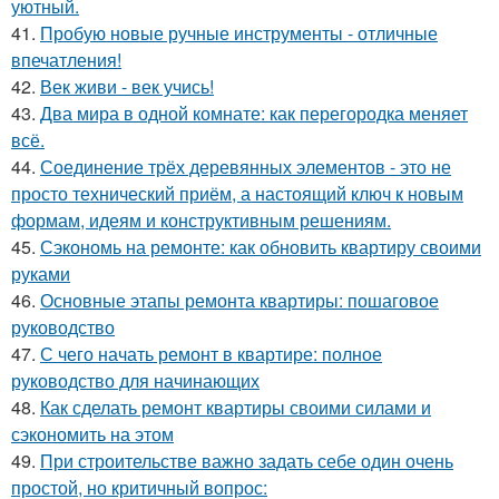
уютный.
41.
Пробую новые ручные инструменты - отличные
впечатления!
42.
Век живи - век учись!
43.
Два мира в одной комнате: как перегородка меняет
всё.
44.
Соединение трёх деревянных элементов - это не
просто технический приём, а настоящий ключ к новым
формам, идеям и конструктивным решениям.
45.
Сэкономь на ремонте: как обновить квартиру своими
руками
46.
Основные этапы ремонта квартиры: пошаговое
руководство
47.
С чего начать ремонт в квартире: полное
руководство для начинающих
48.
Как сделать ремонт квартиры своими силами и
сэкономить на этом
49.
При строительстве важно задать себе один очень
простой, но критичный вопрос: