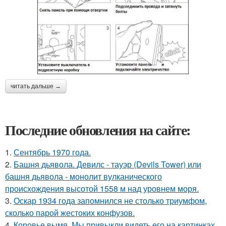
читать дальше →
Последние обновления на сайте:
1.
Сентябрь 1970 года.
2.
Башня дьявола. Девилс - тауэр (Devils Tower) или
башня дьявола - монолит вулканического
происхождения высотой 1558 м над уровнем моря.
3.
Оскар 1934 года запомнился не столько триумфом,
сколько парой жестоких конфузов.
4.
Коровье вымя. Мы привыкли видеть его на картинках,