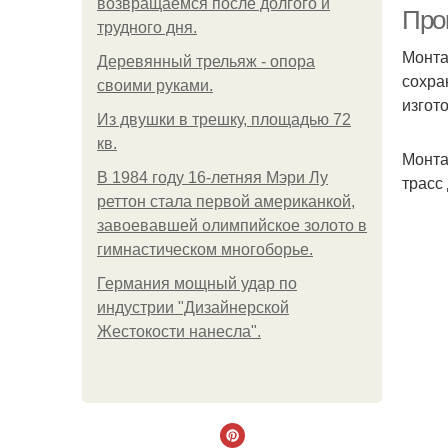
возвращаемся после долгого и
Про
трудного дня.
Монта
Деревянный трельяж - опора
сохра
своими руками.
Ка
изгот
Из двушки в трешку, площадью 72
кв.
Монта
В 1984 году 16-летняя Мэри Лу
трасс
К
реттон стала первой американкой,
завоевавшей олимпийское золото в
гимнастическом многоборье.
Германия мощный удар по
индустрии "Дизайнерской
Жестокости нанесла".