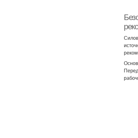
Без
рек
Силов
источ
реком
Основ
Перед
рабоч