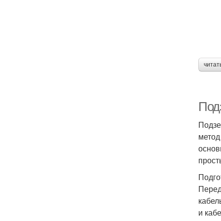
читат
Подз
Подзе
метод
основ
прост
Подго
Перед
кабел
и кабе