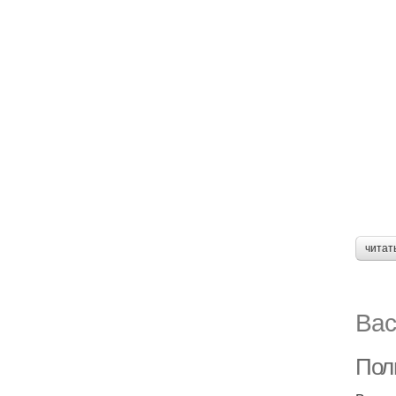
читат
Вас
Полн