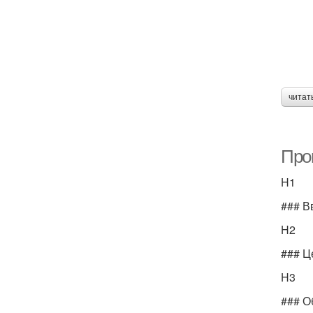
читат
Про
H1
### В
H2
### Ц
H3
### О