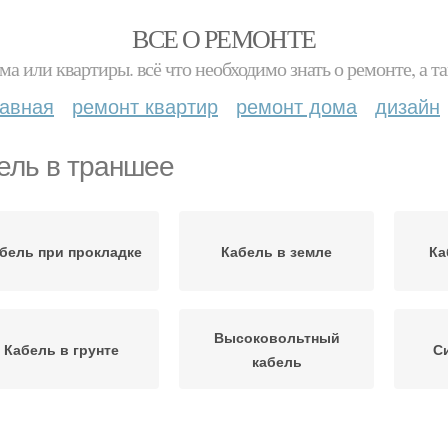
ВСЕ О РЕМОНТЕ
ма или квартиры. всё что необходимо знать о ремонте, а
лавная
ремонт квартир
ремонт дома
дизайн
ель в траншее
бель при прокладке
Кабель в земле
Ка
Высоковольтный
Кабель в грунте
С
кабель
Небронированный
Кабель в траншею
Ка