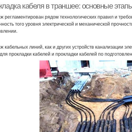
кабель
кладка кабеля в траншее: основные этапы
ж регламентирован рядом технологических правил и требо
нность того уровня электрической и механической прочности
бель от повреждений
Кабель от воздействия
овлении.
ж кабельных линий, как и других устройств канализации элек
 для прокладки кабелей и прокладки кабелей по подготовле
абель в пнд-трубе
Кабель в дом
Брон