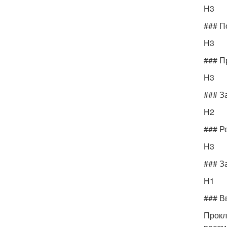
H3
### П
H3
### П
H3
### З
H2
### Р
H3
### З
H1
### В
Прокл