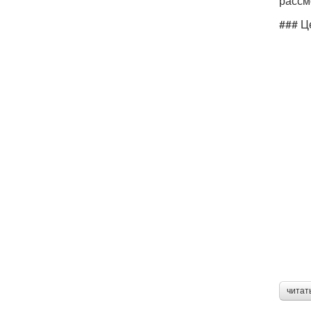
рассм
### Ц
читат