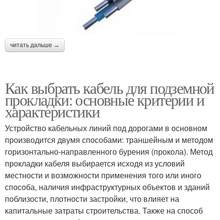
Кабель для ввода
Кабели для ввода
читать дальше →
Кабель для подземного
Кабель при подземной
ввода
инсталляции
Как выбрать кабель для подземной
прокладки: основные критерии и
характеристики
Кабель из-за
Устройство кабельных линий под дорогами в основном
Кабель в землю
неправильной укладки
производится двумя способами: траншейным и методом
горизонтально-направленного бурения (прокола). Метод
прокладки кабеля выбирается исходя из условий
местности и возможности применения того или иного
Кабель от коррозии
способа, наличия инфраструктурных объектов и зданий
поблизости, плотности застройки, что влияет на
капитальные затраты строительства. Также на способ