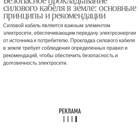
Кабель в траншее
Кабель с помощью
силового кабеля в земле: основные
принципы и рекомендации
Силовой кабель является важным элементом
электросети, обеспечивающим передачу электроэнергии
Электрический кабель
Кабель при прокладке
от источника к потребителю. Прокладка силового кабеля
в земле требует соблюдения определенных правил и
рекомендаций, чтобы обеспечить безопасность и
долговечность электросети.
Кабель от повреждений
Кабель от воздействия
Кабель для подземного
Оптимальный кабель
прокладки
Кабели для подземного
Кабели для прокладки
прокладки