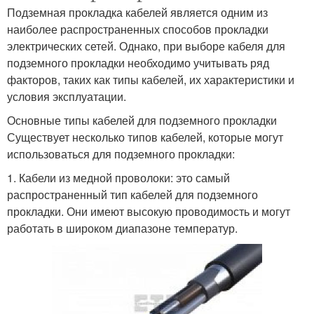
Подземная прокладка кабелей является одним из
наиболее распространенных способов прокладки
Кабель для подземного
Кабель в дом
электрических сетей. Однако, при выборе кабеля для
прокладывания
подземного прокладки необходимо учитывать ряд
факторов, таких как типы кабелей, их характеристики и
условия эксплуатации.
Кабели из различных
Бронированный кабель
Основные типы кабелей для подземного прокладки
материалов
Существует несколько типов кабелей, которые могут
использоваться для подземного прокладки:
1. Кабели из медной проволоки: это самый
распространенный тип кабелей для подземного
Кабель в пнд
Кабель в рабочем
прокладки. Они имеют высокую проводимость и могут
работать в широком диапазоне температур.
Кабель в пнд-трубе
Кабель в туннеле