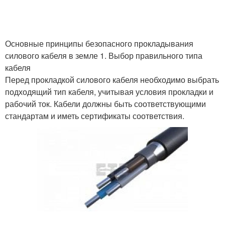
Основные принципы безопасного прокладывания
Некачественный кабель
Бронированные кабели
силового кабеля в земле 1. Выбор правильного типа
кабеля
Перед прокладкой силового кабеля необходимо выбрать
подходящий тип кабеля, учитывая условия прокладки и
Кабели для подземной
Кабель при подземной
рабочий ток. Кабели должны быть соответствующими
прокладки
прокладке
стандартам и иметь сертификаты соответствия.
Кабель для подземной
Подземные кабели
прокладки
Кабель для воздушного
Кабель по воздуху
монтажа